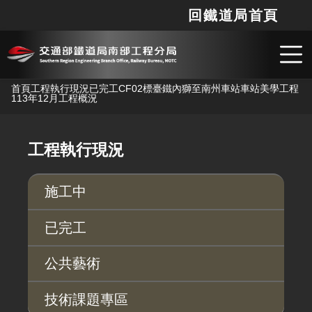
回鐵道局首頁
網站
搜
跳到主要內容
首頁
工程執行現況
已完工
CF02標臺鐵內獅至南州車站車站美學工程
113年12月工程概況
工程執行現況
施工中
已完工
公共藝術
技術課題專區