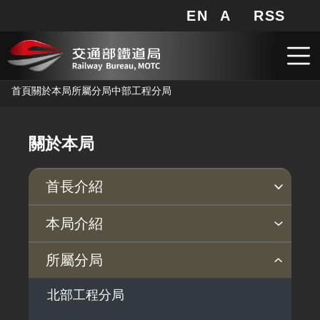
EN
A
RSS
網站地圖
局長信箱
分享
搜
RSS
跳到主要內容
首頁
關於本局
所屬分局
中部工程分局
關於本局
首長介紹
現任首長
歷任首長
本局介紹
本局沿革
組織與職掌
鐵道局願景
鐵道局政策
鐵道局大事紀
所屬分局
鐵道局安全衛生政策
北部工程分局
鐵道局品質政策