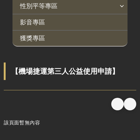
揭弊者保護專區
廉政訊息
利益衝突迴避園地
公務員廉政倫理規範
公職人員財產申報園地
廉政檢舉管道
桃地計畫廉政平臺專網
性別平等專區
政府機關資訊
徵收案件資訊
桃地計畫
性別平等工作小組
宣傳事項
性別平等推動計畫
性別平等統計分析
性別平等影響評估
性騷擾防治
相關網站
行政指導有關文書
影音專區
廉政平臺
施政計畫、業務統計及研究報告
獲獎專區
啟動儀式及交流座談會
預算與決算書
說明會及公聽會
書面公共工程及採購契約
定期聯繫會議
支付或接受之補助
【機場捷運第三人公益使用申請】
廉政體系
政策宣導廣告支出
該頁面暫無內容