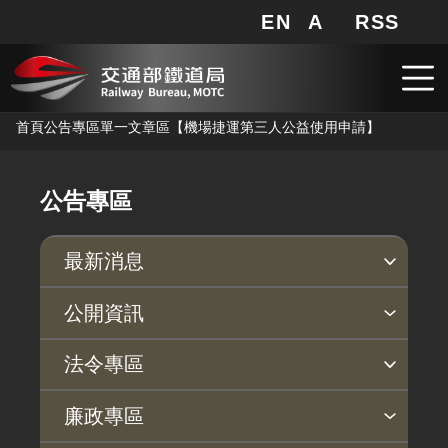
EN
A
RSS
網站地圖
局長信箱
分享
搜
RSS
跳到主要內容
首頁
公告專區
單一文章區
【機場捷運第三人公益使用申請】
公告專區
最新消息
新聞稿
公聽會
公告事項
公開資訊
主動公開政府資訊專區
個人資料保護專區
Open Data專區
出版品專區
雙語詞彙專區
生態檢核專區
用地取得行政透明專區
臺鐵局撥入資產債務基金專區
法令專區
法律及法規命令
用地公告
法令查詢
解釋性規定及裁量基準
法令英譯徵集意見專區
訴願文件下載
相關實務判解
相關網站資源
廉政專區
解釋性規定及裁量基準
用地法規