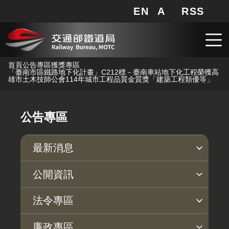
EN
A
RSS
網站地圖
局長信箱
分享
搜
RSS
跳到主要內容
首頁
公告專區
獲獎專區
「臺南市區鐵路地下化計畫」C212標－臺南車站地下化工程榮獲高
雄市土木技師公會114年城市工程品質金質獎「建築工程類優等」
公告專區
最新消息
新聞稿
公聽會
公告事項
公開資訊
主動公開政府資訊專區
個人資料保護專區
Open Data專區
出版品專區
雙語詞彙專區
生態檢核專區
用地取得行政透明專區
臺鐵局撥入資產債務基金專區
法令專區
法律及法規命令
用地公告
法令查詢
解釋性規定及裁量基準
法令英譯徵集意見專區
訴願文件下載
相關實務判解
相關網站資源
廉政專區