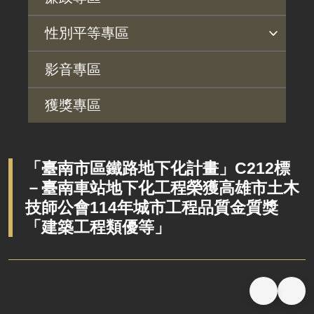
解釋性規定及裁量基準
用地法規
揭弊者保護專區
廉政訊息
利益衝突迴避園地
公務員廉政倫理規範
公職人員財產申報園地
廉政檢舉管道
桃地計畫廉政平臺專網
性別平等專區
政府機關資訊
徵收案件資訊
桃地計畫
性別平等工作小組
宣傳事項
性別平等推動計畫
性別平等統計分析
性別平等影響評估
性騷擾防治
相關網站
行政指導有關文書
影音專區
廉政平臺
施政計畫、業務統計及研究報告
獲獎專區
啟動儀式及交流座談會
預算與決算書
說明會及公聽會
書面公共工程及採購契約
定期聯繫會議
「臺南市區鐵路地下化計畫」C212標
支付或接受之補助
－臺南車站地下化工程榮獲高雄市土木
廉政體系
政策宣導廣告支出
技師公會114年城市工程品質金質獎
「建築工程類優等」