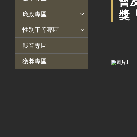
會
專區
法律及法規命令
用地公告
獎
法令查詢
解釋性規定及裁量基準
法令英譯徵集意見專區
訴願文件下載
相關實務判解
相關網站資源
廉政專區
解釋性規定及裁量基
用地法規
揭弊者保護專區
廉政訊息
利益衝突迴避園地
公務員廉政倫理規範
公職人員財產申報園地
廉政檢舉管道
桃地計畫廉政平臺專網
性別平等專區
準
徵收案件資訊
政府機關資訊
桃地計畫
性別平等工作小組
宣傳事項
性別平等推動計畫
性別平等統計分析
性別平等影響評估
性騷擾防治
相關網站
影音專區
行政指導有關文書
廉政平臺
獲獎專區
施政計畫、業務統計
啟動儀式及交流座談
及研究報告
會
預算與決算書
說明會及公聽會
書面公共工程及採購
定期聯繫會議
契約
廉政體系
支付或接受之補助
政策宣導廣告支出