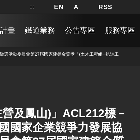
EN
A
RSS
:::
網站地圖
局長信箱
分享
搜
RSS
計畫
鐵道業務
公告專區
服務專區
徵選活動委員會第27屆國家建築金質獎「(土木工程組─軌道工
及鳳山)」ACL212標－
國國家企業競爭力發展協