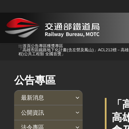
跳到主要內容
:::
:::
首頁
公告專區
獲獎專區
「高雄市區鐵路地下化計畫(含左營及鳳山)」ACL212標－
程)公共工程類 全國首獎」
公告專區
最新消息
「
新聞稿
公聽會
公告事項
公開資訊
高
主動公開政府資訊專區
個人資料保護專區
Open Data專區
出版品專區
雙語詞彙專區
生態檢核專區
用地取得行政透明專區
臺鐵局撥入資產債務基金
法令專區