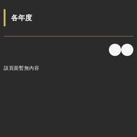
說明會及公聽會
定期聯繫會議
各年度
廉政體系
該頁面暫無內容