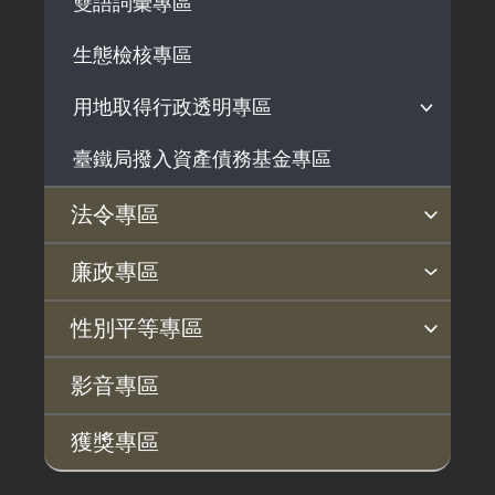
雙語詞彙專區
生態檢核專區
用地取得行政透明專區
臺鐵局撥入資產債務基金專區
用地公告
用地法規
法令專區
徵收案件資訊
法令查詢
解釋性規定及裁量基準
法令英譯徵集意見專區
訴願文件下載
相關實務判解
相關網站資源
廉政專區
揭弊者保護專區
廉政訊息
利益衝突迴避園地
公務員廉政倫理規範
公職人員財產申報園地
廉政檢舉管道
桃地計畫廉政平臺專網
性別平等專區
桃地計畫
性別平等工作小組
宣傳事項
性別平等推動計畫
性別平等統計分析
性別平等影響評估
性騷擾防治
相關網站
影音專區
廉政平臺
獲獎專區
啟動儀式及交流座談會