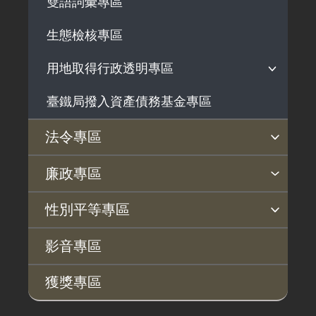
雙語詞彙專區
生態檢核專區
用地取得行政透明專區
臺鐵局撥入資產債務基金專區
用地公告
用地法規
法令專區
徵收案件資訊
法令查詢
解釋性規定及裁量基準
法令英譯徵集意見專區
訴願文件下載
相關實務判解
相關網站資源
廉政專區
揭弊者保護專區
廉政訊息
利益衝突迴避園地
公務員廉政倫理規範
公職人員財產申報園地
廉政檢舉管道
桃地計畫廉政平臺專網
性別平等專區
桃地計畫
性別平等工作小組
宣傳事項
性別平等推動計畫
性別平等統計分析
性別平等影響評估
性騷擾防治
相關網站
影音專區
廉政平臺
獲獎專區
啟動儀式及交流座談會