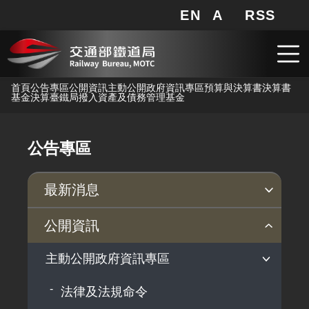
EN
A
RSS
網站地圖
局長信箱
分享
搜
RSS
跳到主要內容
首頁
公告專區
公開資訊
主動公開政府資訊專區
預算與決算書
決算書
基金決算
臺鐵局撥入資產及債務管理基金
公告專區
最新消息
新聞稿
公聽會
公告事項
公開資訊
主動公開政府資訊專區
法律及法規命令