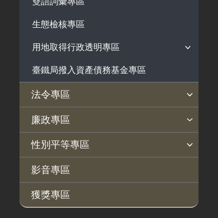
雙語詞彙專區
生態檢核專區
用地取得行政透明專區
臺鐵局撥入資產債務基金專區
用地公告
用地法規
法令專區
徵收案件資訊
法令查詢
解釋性規定及裁量基準
法令英譯徵集意見專區
訴願文件下載
相關實務判解
相關網站資源
廉政專區
揭弊者保護專區
廉政訊息
利益衝突迴避園地
公務員廉政倫理規範
公職人員財產申報園地
廉政檢舉管道
桃地計畫廉政平臺專網
性別平等專區
桃地計畫
性別平等工作小組
宣傳事項
性別平等推動計畫
性別平等統計分析
性別平等影響評估
性騷擾防治
相關網站
影音專區
廉政平臺
獲獎專區
啟動儀式及交流座談會