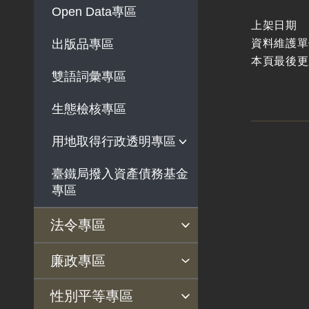
Open Data專區
上架日期
資料維護單
出版品專區
本頁最後更
雙語詞彙專區
生態檢核專區
用地取得行政透明專區
臺鐵局撥入資產債務基金
用地公告
專區
用地法規
徵收案件資訊
法令專區
法令查詢
解釋性規定及裁量基準
法令英譯徵集意見專區
訴願文件下載
相關實務判解
相關網站資源
廉政專區
揭弊者保護專區
廉政訊息
利益衝突迴避園地
公務員廉政倫理規範
公職人員財產申報園地
廉政檢舉管道
桃地計畫廉政平臺專網
性別平等專區