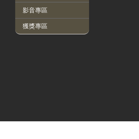
桃地計畫
性別平等工作小組
宣傳事項
性別平等推動計畫
性別平等統計分析
性別平等影響評估
性騷擾防治
相關網站
影音專區
廉政平臺
獲獎專區
啟動儀式及交流座談
會
說明會及公聽會
定期聯繫會議
廉政體系