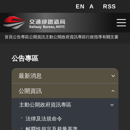
行政指導有關文書 - 交通部鐵道局
EN
A
RSS
網站地圖
局長信箱
分享
搜
RSS
跳到主要內容
首頁
公告專區
公開資訊
主動公開政府資訊專區
行政指導有關文書
公告專區
最新消息
新聞稿
公聽會
公告事項
公開資訊
主動公開政府資訊專區
法律及法規命令
解釋性規定及裁量基準