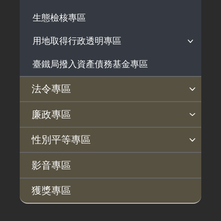
生態檢核專區
用地取得行政透明專區
臺鐵局撥入資產債務基金專區
用地公告
用地法規
法令專區
徵收案件資訊
法令查詢
解釋性規定及裁量基準
法令英譯徵集意見專區
訴願文件下載
相關實務判解
相關網站資源
廉政專區
揭弊者保護專區
廉政訊息
利益衝突迴避園地
公務員廉政倫理規範
公職人員財產申報園地
廉政檢舉管道
桃地計畫廉政平臺專網
性別平等專區
桃地計畫
性別平等工作小組
宣傳事項
性別平等推動計畫
性別平等統計分析
性別平等影響評估
性騷擾防治
相關網站
影音專區
廉政平臺
獲獎專區
啟動儀式及交流座談會
說明會及公聽會