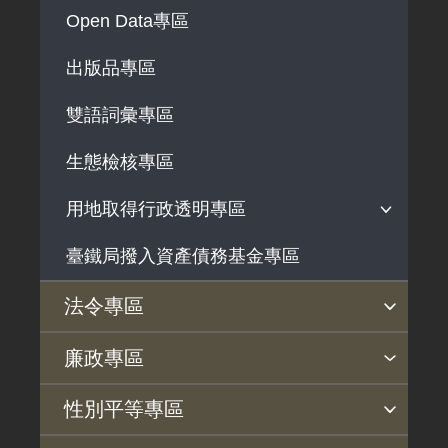
解釋性規定及裁量基準
Open Data專區
政府機關資訊
出版品專區
行政指導有關文書
雙語詞彙專區
施政計畫、業務統計及研究報告
預算與決算書
生態檢核專區
書面公共工程及採購契約
用地取得行政透明專區
支付或接受之補助
臺鐵局撥入資產債務基金專區
用地公告
政策宣導廣告支出
用地法規
法令專區
徵收案件資訊
法令查詢
解釋性規定及裁量基準
法令英譯徵集意見專區
訴願文件下載
相關實務判解
相關網站資源
廉政專區
揭弊者保護專區
廉政訊息
利益衝突迴避園地
公務員廉政倫理規範
公職人員財產申報園地
廉政檢舉管道
桃地計畫廉政平臺專網
性別平等專區