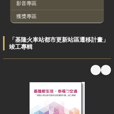
桃地計畫
性別平等工作小組
宣傳事項
性別平等推動計畫
性別平等統計分析
性別平等影響評估
性騷擾防治
相關網站
影音專區
廉政平臺
獲獎專區
啟動儀式及交流座談會
說明會及公聽會
定期聯繫會議
「基隆火車站都市更新站區遷移計畫」
竣工專輯
廉政體系