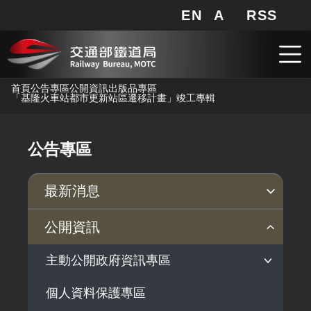
EN
A
RSS
網站地圖
局長信箱
分享
搜
RSS
跳到主要內容
首頁
公告專區
公開資訊
出版品專區
「基隆火車站都市更新站區遷移計畫」竣工專輯
公告專區
最新消息
新聞稿
公聽會
公告事項
公開資訊
主動公開政府資訊專區
個人資料保護專區
法律及法規命令