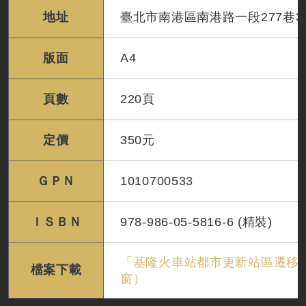
地址
臺北市南港區南港路一段277巷3
版面
A4
頁數
220頁
定價
350元
ＧＰＮ
1010700533
ＩＳＢＮ
978-986-05-5816-6 (精裝)
「基隆火車站都市更新站區遷移計
檔案下載
窗）