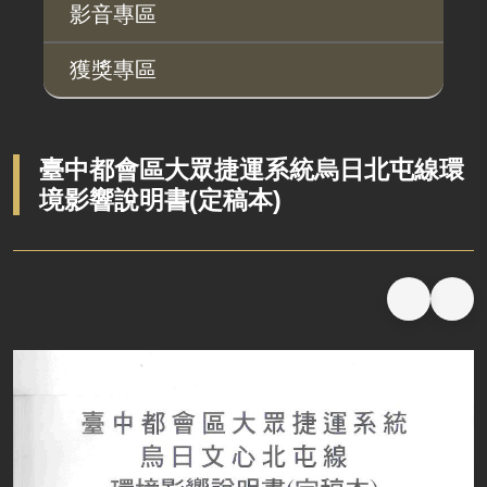
桃地計畫
性別平等工作小組
宣傳事項
性別平等推動計畫
性別平等統計分析
性別平等影響評估
性騷擾防治
相關網站
影音專區
廉政平臺
獲獎專區
啟動儀式及交流座談會
說明會及公聽會
定期聯繫會議
臺中都會區大眾捷運系統烏日北屯線環
境影響說明書(定稿本)
廉政體系