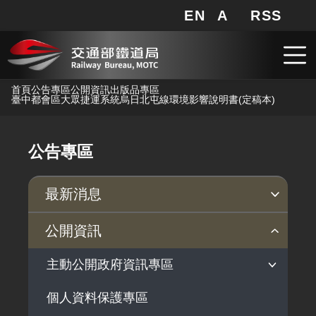
EN
A
RSS
網站地圖
局長信箱
分享
搜
RSS
跳到主要內容
首頁
公告專區
公開資訊
出版品專區
臺中都會區大眾捷運系統烏日北屯線環境影響說明書(定稿本)
公告專區
最新消息
新聞稿
公聽會
公告事項
公開資訊
主動公開政府資訊專區
個人資料保護專區
法律及法規命令