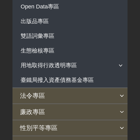
解釋性規定及裁量基準
Open Data專區
政府機關資訊
出版品專區
行政指導有關文書
雙語詞彙專區
施政計畫、業務統計及研究報告
預算與決算書
生態檢核專區
書面公共工程及採購契約
用地取得行政透明專區
支付或接受之補助
臺鐵局撥入資產債務基金專區
用地公告
政策宣導廣告支出
用地法規
法令專區
徵收案件資訊
法令查詢
解釋性規定及裁量基準
法令英譯徵集意見專區
訴願文件下載
相關實務判解
相關網站資源
廉政專區
揭弊者保護專區
廉政訊息
利益衝突迴避園地
公務員廉政倫理規範
公職人員財產申報園地
廉政檢舉管道
桃地計畫廉政平臺專網
性別平等專區