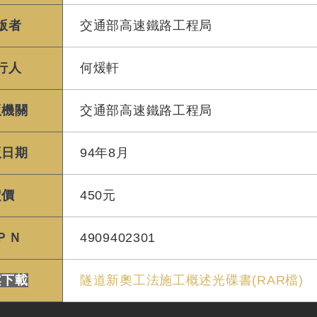
版者
交通部高速鐵路工程局
行人
何煖軒
版機關
交通部高速鐵路工程局
版日期
94年8月
定價
450元
ＰＮ
4909402301
案下載
隧道新奧工法施工概述光碟書(RAR檔)