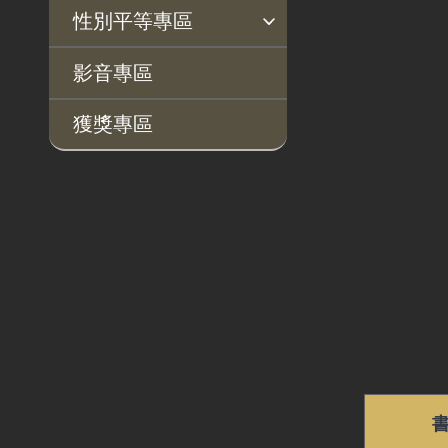
揭弊者保護專區
廉政訊息
利益衝突迴避園地
公務員廉政倫理規範
公職人員財產申報園地
廉政檢舉管道
桃地計畫廉政平臺專網
性別平等專區
桃地計畫
性別平等工作小組
宣傳事項
性別平等推動計畫
性別平等統計分析
性別平等影響評估
性騷擾防治
相關網站
影音專區
廉政平臺
獲獎專區
啟動儀式及交流座談
會
說明會及公聽會
定期聯繫會議
廉政體系