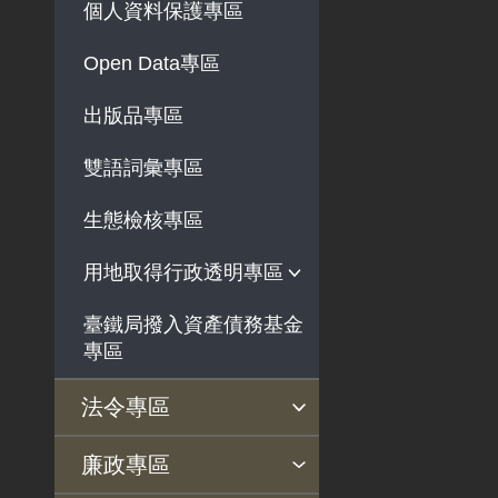
個人資料保護專區
法律及法規命令
解釋性規定及裁量基
Open Data專區
準
出版品專區
政府機關資訊
行政指導有關文書
雙語詞彙專區
施政計畫、業務統計
生態檢核專區
及研究報告
預算與決算書
用地取得行政透明專區
書面公共工程及採購
臺鐵局撥入資產債務基金
用地公告
契約
專區
用地法規
支付或接受之補助
徵收案件資訊
法令專區
政策宣導廣告支出
法令查詢
解釋性規定及裁量基準
法令英譯徵集意見專區
訴願文件下載
相關實務判解
相關網站資源
廉政專區