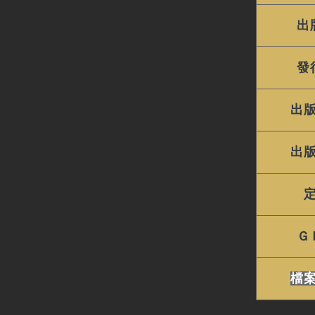
出
發
出
出
Ｇ
檔