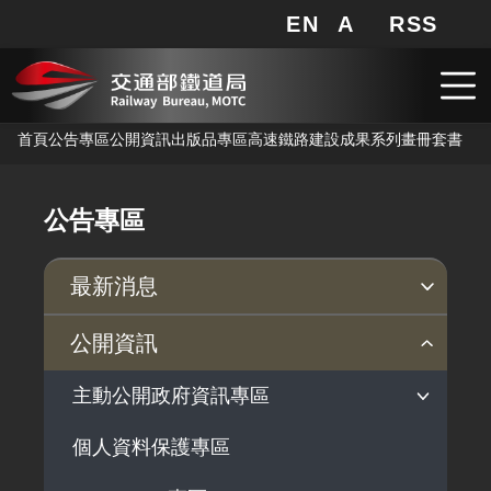
EN
A
RSS
網站地圖
局長信箱
分享
搜
RSS
跳到主要內容
首頁
公告專區
公開資訊
出版品專區
高速鐵路建設成果系列畫冊套書
公告專區
最新消息
新聞稿
公聽會
公告事項
公開資訊
主動公開政府資訊專區
個人資料保護專區
法律及法規命令
解釋性規定及裁量基準