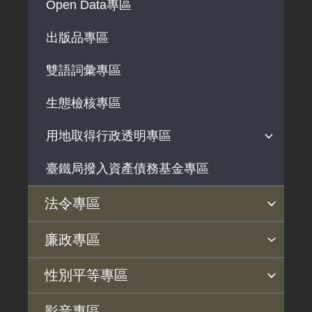
Open Data專區
政府機關資訊
出版品專區
行政指導有關文書
雙語詞彙專區
施政計畫、業務統計及研究報告
預算與決算書
生態檢核專區
書面公共工程及採購契約
用地取得行政透明專區
支付或接受之補助
臺鐵局撥入資產債務基金專區
用地公告
政策宣導廣告支出
用地法規
法令專區
徵收案件資訊
法令查詢
解釋性規定及裁量基準
法令英譯徵集意見專區
訴願文件下載
相關實務判解
相關網站資源
廉政專區
揭弊者保護專區
廉政訊息
利益衝突迴避園地
公務員廉政倫理規範
公職人員財產申報園地
廉政檢舉管道
桃地計畫廉政平臺專網
性別平等專區
桃地計畫
性別平等工作小組
宣傳事項
性別平等推動計畫
性別平等統計分析
性別平等影響評估
性騷擾防治
相關網站
影音專區