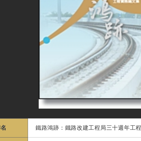
書名
鐵路鴻跡：鐵路改建工程局三十週年工