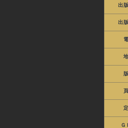
出
出
Ｇ