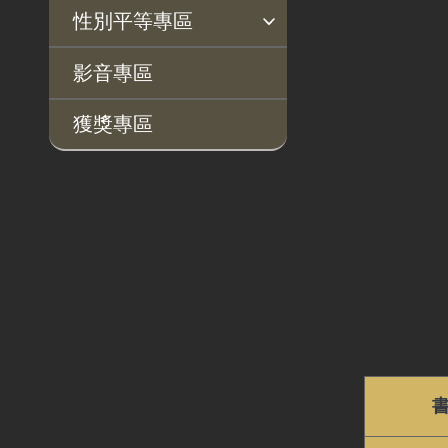
揭弊者保護專區
廉政訊息
利益衝突迴避園地
公務員廉政倫理規範
公職人員財產申報園地
廉政檢舉管道
桃地計畫廉政平臺專網
性別平等專區
桃地計畫
性別平等工作小組
宣傳事項
性別平等推動計畫
性別平等統計分析
性別平等影響評估
性騷擾防治
相關網站
影音專區
廉政平臺
獲獎專區
啟動儀式及交流座談
會
說明會及公聽會
定期聯繫會議
廉政體系