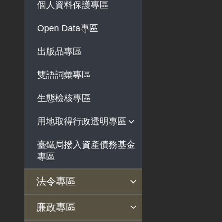
個人資料保護專區
法律及法規命令
解釋性規定及裁量基
Open Data專區
準
出版品專區
政府機關資訊
行政指導有關文書
雙語詞彙專區
施政計畫、業務統計
生態檢核專區
及研究報告
預算與決算書
用地取得行政透明專區
書面公共工程及採購
臺鐵局撥入資產債務基金
用地公告
契約
專區
用地法規
支付或接受之補助
徵收案件資訊
法令專區
政策宣導廣告支出
法令查詢
解釋性規定及裁量基準
法令英譯徵集意見專區
訴願文件下載
相關實務判解
相關網站資源
廉政專區