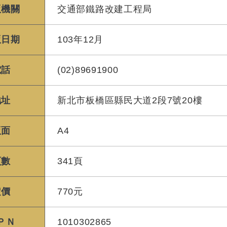
版機關
交通部鐵路改建工程局
版日期
103年12月
電話
(02)89691900
地址
新北市板橋區縣民大道2段7號20樓
版面
A4
頁數
341頁
定價
770元
ＰＮ
1010302865