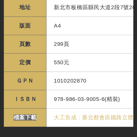
地址
新北市板橋區縣民大道2段7號20
版面
A4
頁數
299頁
定價
550元
ＧＰＮ
1010202870
ＩＳＢＮ
978-986-03-9005-6(精裝)
檔案下載
大工告成 : 臺北都會區鐵路立體