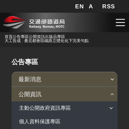
EN
A
RSS
網站地圖
局長信箱
分享
搜
RSS
跳到主要內容
首頁
公告專區
公開資訊
出版品專區
大工告成 : 臺北都會區鐵路立體化化下完美句點
公告專區
最新消息
新聞稿
公聽會
公告事項
公開資訊
主動公開政府資訊專區
個人資料保護專區
法律及法規命令