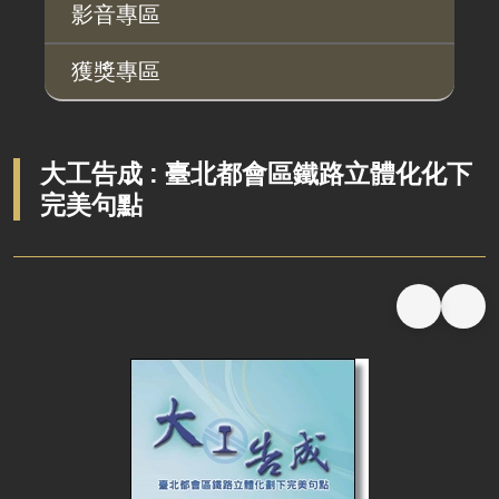
桃地計畫
性別平等工作小組
宣傳事項
性別平等推動計畫
性別平等統計分析
性別平等影響評估
性騷擾防治
相關網站
影音專區
廉政平臺
獲獎專區
啟動儀式及交流座談會
說明會及公聽會
定期聯繫會議
大工告成 : 臺北都會區鐵路立體化化下
完美句點
廉政體系