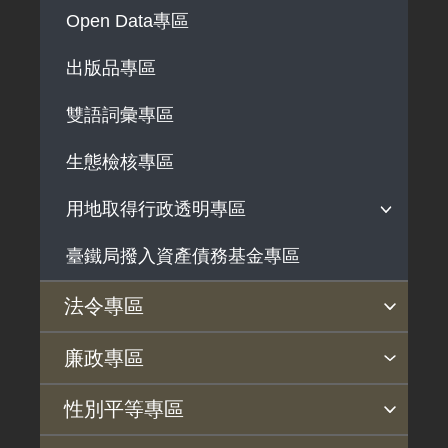
解釋性規定及裁量基準
Open Data專區
政府機關資訊
出版品專區
行政指導有關文書
雙語詞彙專區
施政計畫、業務統計及研究報告
預算與決算書
生態檢核專區
書面公共工程及採購契約
用地取得行政透明專區
支付或接受之補助
臺鐵局撥入資產債務基金專區
用地公告
政策宣導廣告支出
用地法規
法令專區
徵收案件資訊
法令查詢
解釋性規定及裁量基準
法令英譯徵集意見專區
訴願文件下載
相關實務判解
相關網站資源
廉政專區
揭弊者保護專區
廉政訊息
利益衝突迴避園地
公務員廉政倫理規範
公職人員財產申報園地
廉政檢舉管道
桃地計畫廉政平臺專網
性別平等專區