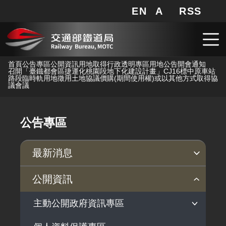
EN
A
RSS
網站地圖
局長信箱
分享
搜
RSS
跳到主要內容
首頁
公告專區
公開資訊
用地取得行政透明專區
用地公告
開會通知
召開「臺鐵都會區捷運化桃園段地下化建設計畫」CJ16標中原車站
路段臨時軌用地徵用土地協議價購(期間使用權)或以其他方式取得協
議會議
公告專區
最新消息
新聞稿
公聽會
公告事項
公開資訊
主動公開政府資訊專區