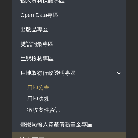
個人資料保護專區
法律及法規命令
解釋性規定及裁量基準
Open Data專區
政府機關資訊
出版品專區
行政指導有關文書
雙語詞彙專區
施政計畫、業務統計及研究報告
預算與決算書
生態檢核專區
書面公共工程及採購契約
用地取得行政透明專區
支付或接受之補助
用地公告
政策宣導廣告支出
用地法規
徵收案件資訊
臺鐵局撥入資產債務基金專區