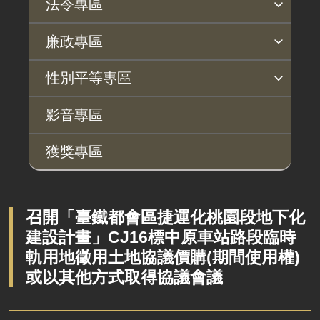
法令專區
法令查詢
解釋性規定及裁量基準
法令英譯徵集意見專區
訴願文件下載
相關實務判解
相關網站資源
廉政專區
揭弊者保護專區
廉政訊息
利益衝突迴避園地
公務員廉政倫理規範
公職人員財產申報園地
廉政檢舉管道
桃地計畫廉政平臺專網
性別平等專區
桃地計畫
性別平等工作小組
宣傳事項
性別平等推動計畫
性別平等統計分析
性別平等影響評估
性騷擾防治
相關網站
影音專區
廉政平臺
獲獎專區
啟動儀式及交流座談會
說明會及公聽會
定期聯繫會議
召開「臺鐵都會區捷運化桃園段地下化
建設計畫」CJ16標中原車站路段臨時
廉政體系
軌用地徵用土地協議價購(期間使用權)
或以其他方式取得協議會議