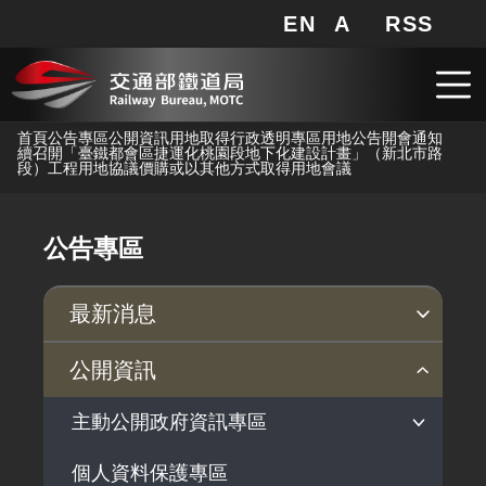
EN
A
RSS
網站地圖
局長信箱
分享
搜
RSS
跳到主要內容
首頁
公告專區
公開資訊
用地取得行政透明專區
用地公告
開會通知
續召開「臺鐵都會區捷運化桃園段地下化建設計畫」（新北市路
段）工程用地協議價購或以其他方式取得用地會議
公告專區
最新消息
新聞稿
公聽會
公告事項
公開資訊
主動公開政府資訊專區
個人資料保護專區
法律及法規命令