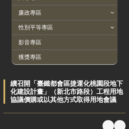
法令查詢
解釋性規定及裁量基準
法令英譯徵集意見專區
訴願文件下載
相關實務判解
相關網站資源
廉政專區
揭弊者保護專區
廉政訊息
利益衝突迴避園地
公務員廉政倫理規範
公職人員財產申報園地
廉政檢舉管道
桃地計畫廉政平臺專網
性別平等專區
桃地計畫
性別平等工作小組
宣傳事項
性別平等推動計畫
性別平等統計分析
性別平等影響評估
性騷擾防治
相關網站
影音專區
廉政平臺
獲獎專區
啟動儀式及交流座談會
說明會及公聽會
定期聯繫會議
續召開「臺鐵都會區捷運化桃園段地下
化建設計畫」（新北市路段）工程用地
廉政體系
協議價購或以其他方式取得用地會議