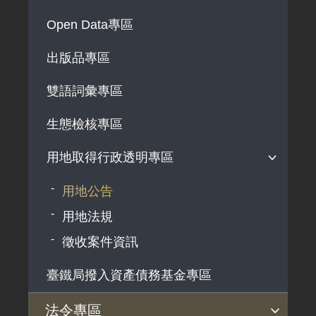
解釋性規定及裁量基準
Open Data專區
政府機關資訊
出版品專區
行政指導有關文書
雙語詞彙專區
施政計畫、業務統計及研究報告
預算與決算書
生態檢核專區
書面公共工程及採購契約
用地取得行政透明專區
支付或接受之補助
用地公告
政策宣導廣告支出
用地法規
徵收案件資訊
臺鐵局撥入資產債務基金專區
法令專區