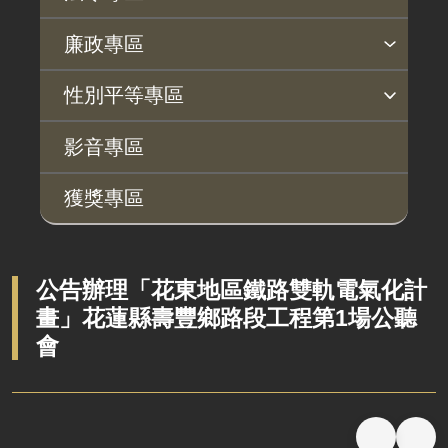
法令查詢
解釋性規定及裁量基準
法令英譯徵集意見專區
訴願文件下載
相關實務判解
相關網站資源
廉政專區
揭弊者保護專區
廉政訊息
利益衝突迴避園地
公務員廉政倫理規範
公職人員財產申報園地
廉政檢舉管道
桃地計畫廉政平臺專網
性別平等專區
桃地計畫
性別平等工作小組
宣傳事項
性別平等推動計畫
性別平等統計分析
性別平等影響評估
性騷擾防治
相關網站
影音專區
廉政平臺
獲獎專區
啟動儀式及交流座談會
說明會及公聽會
定期聯繫會議
公告辦理「花東地區鐵路雙軌電氣化計
畫」花蓮縣壽豐鄉路段工程第1場公聽
廉政體系
會