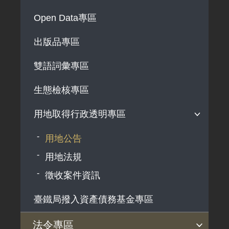
解釋性規定及裁量基準
Open Data專區
政府機關資訊
出版品專區
行政指導有關文書
雙語詞彙專區
施政計畫、業務統計及研究報告
預算與決算書
生態檢核專區
書面公共工程及採購契約
用地取得行政透明專區
支付或接受之補助
用地公告
政策宣導廣告支出
用地法規
徵收案件資訊
臺鐵局撥入資產債務基金專區
法令專區