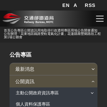
EN
A
RSS
網站地圖
局長信箱
分享
搜
RSS
跳到主要內容
首頁
公告專區
公開資訊
用地取得行政透明專區
用地公告
開會通知
公告辦理「花東地區鐵路雙軌電氣化計畫」花蓮縣壽豐鄉路段工程
第1場公聽會
公告專區
最新消息
新聞稿
公聽會
公告事項
公開資訊
主動公開政府資訊專區
個人資料保護專區
法律及法規命令