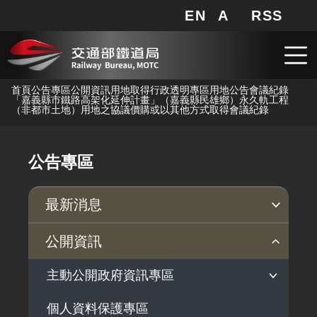
EN
A
RSS
網站地圖
局長信箱
分享
搜
RSS
跳到主要內容
首頁
公告專區
公開資訊
用地取得行政透明專區
用地公告
會議紀錄
「嘉義縣市鐵路高架化延伸計畫」（嘉義縣民雄鄉）永久軌工程
（非都市土地）用地之協議價購或以其他方式取得會議紀錄
公告專區
最新消息
新聞稿
公聽會
公告事項
公開資訊
主動公開政府資訊專區
個人資料保護專區
法律及法規命令