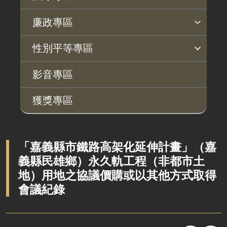
法令查詢
解釋性規定及裁量基準
法令英譯徵集意見專區
訴願文件下載
相關實務判解
相關網站資源
廉政專區
揭弊者保護專區
廉政訊息
利益衝突迴避園地
公務員廉政倫理規範
公職人員財產申報園地
廉政檢舉管道
桃地計畫廉政平臺專網
性別平等專區
桃地計畫
性別平等工作小組
宣傳事項
性別平等推動計畫
性別平等統計分析
性別平等影響評估
性騷擾防治
相關網站
影音專區
廉政平臺
獲獎專區
啟動儀式及交流座談會
說明會及公聽會
定期聯繫會議
「嘉義縣市鐵路高架化延伸計畫」（嘉
義縣民雄鄉）永久軌工程（非都市土
廉政體系
地）用地之協議價購或以其他方式取得
會議紀錄