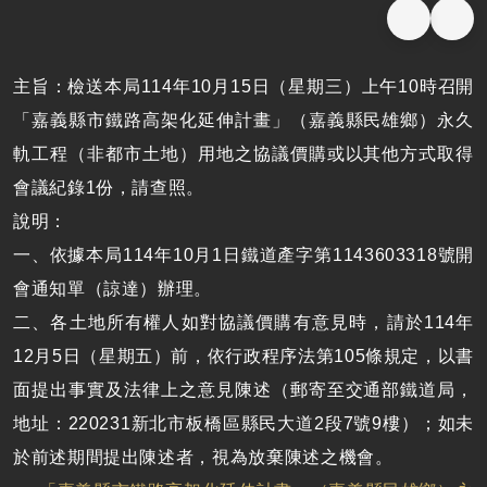
主旨：檢送本局
114
年
10
月
15
日（星期三）上午
10
時召開
「嘉義縣市鐵路高架化延伸計畫」（嘉義縣民雄鄉）永久
軌工程（非都市土地）用地之協議價購或以其他方式取得
會議紀錄
1
份，請查照。
說明：
一、依據本局
114
年
10
月
1
日鐵道產字第
1143603318
號開
會通知單（諒達）辦理。
二、
各土地所有權人如對協議價購有意見時，請於
114
年
12
月
5
日（星期五）前，依行政程序法第
105
條規定，以書
面提出事實及法律上之意見陳述（郵寄至交通部鐵道局，
地址：
220231
新北市板橋區縣民大道
2
段
7
號
9
樓）；如未
於前述期間提出陳述者，視為放棄陳述之機會。