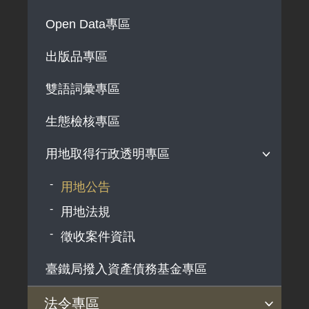
解釋性規定及裁量基準
Open Data專區
政府機關資訊
出版品專區
行政指導有關文書
雙語詞彙專區
施政計畫、業務統計及研究報告
預算與決算書
生態檢核專區
書面公共工程及採購契約
用地取得行政透明專區
支付或接受之補助
用地公告
政策宣導廣告支出
用地法規
徵收案件資訊
臺鐵局撥入資產債務基金專區
法令專區