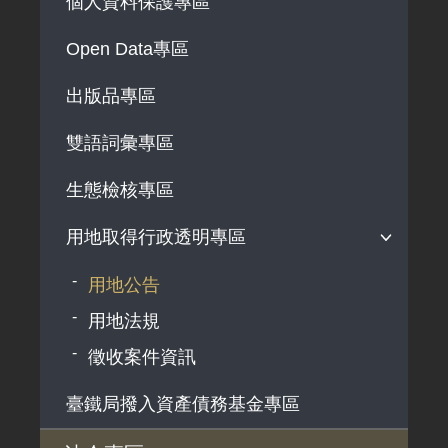
個人資料保護專區
法律及法規命令
解釋性規定及裁量基準
Open Data專區
政府機關資訊
出版品專區
行政指導有關文書
雙語詞彙專區
施政計畫、業務統計及研究報告
預算與決算書
生態檢核專區
書面公共工程及採購契約
用地取得行政透明專區
支付或接受之補助
用地公告
政策宣導廣告支出
用地法規
徵收案件資訊
臺鐵局撥入資產債務基金專區