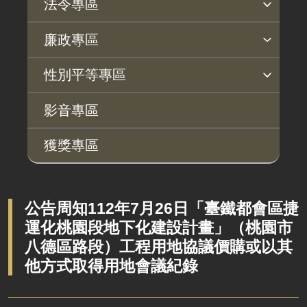
法令專區
法令查詢
解釋性規定及裁量基準
法令英譯徵集意見專區
訴願文件下載
相關實務判解
相關網站資源
廉政專區
揭弊者保護專區
廉政訊息
利益衝突迴避園地
公務員廉政倫理規範
公職人員財產申報園地
廉政檢舉管道
桃地計畫廉政平臺專網
性別平等專區
桃地計畫
性別平等工作小組
宣傳事項
性別平等推動計畫
性別平等統計分析
性別平等影響評估
性騷擾防治
相關網站
影音專區
廉政平臺
獲獎專區
啟動儀式及交流座談會
說明會及公聽會
定期聯繫會議
公告周知112年7月26日「臺鐵都會區捷
運化桃園段地下化建設計畫」（桃園市
廉政體系
八德區路段）工程用地協議價購或以其
他方式取得用地會議紀錄