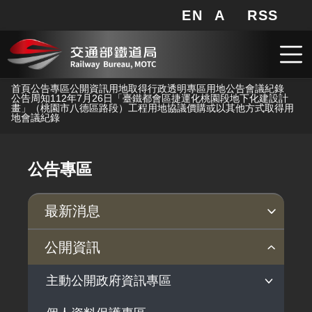
EN
A
RSS
網站地圖
局長信箱
分享
搜
RSS
跳到主要內容
首頁
公告專區
公開資訊
用地取得行政透明專區
用地公告
會議紀錄
公告周知112年7月26日「臺鐵都會區捷運化桃園段地下化建設計
畫」（桃園市八德區路段）工程用地協議價購或以其他方式取得用
地會議紀錄
公告專區
最新消息
新聞稿
公聽會
公告事項
公開資訊
主動公開政府資訊專區