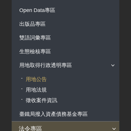
解釋性規定及裁量基準
Open Data專區
政府機關資訊
出版品專區
行政指導有關文書
雙語詞彙專區
施政計畫、業務統計及研究報告
預算與決算書
生態檢核專區
書面公共工程及採購契約
用地取得行政透明專區
支付或接受之補助
用地公告
政策宣導廣告支出
用地法規
徵收案件資訊
臺鐵局撥入資產債務基金專區
法令專區