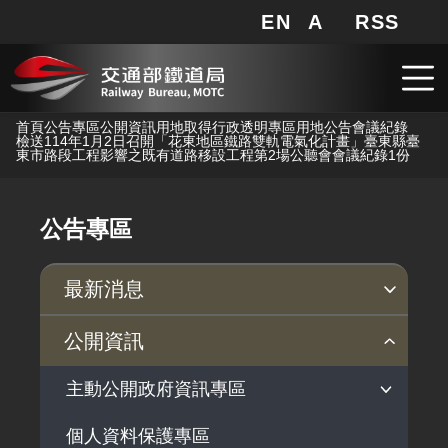
EN
A
RSS
網站地圖
局長信箱
分享
搜
RSS
跳到主要內容
首頁
公告專區
公開資訊
用地取得行政透明專區
用地公告
會議紀錄
檢送114年1月2日召開「花東地區鐵路雙軌電氣化計畫」臺東縣臺
東市路段工程影響之既有道路移設工程第2場公聽會會議紀錄1份
公告專區
最新消息
新聞稿
公聽會
公告事項
公開資訊
主動公開政府資訊專區
個人資料保護專區
法律及法規命令