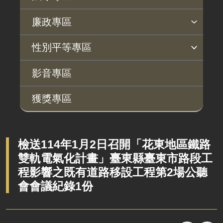
法令查詢
解釋性規定及裁量基準
法令英譯徵集意見專區
訴願文件下載
相關實務判解
相關網站資源
廉政專區
揭弊者保護專區
廉政訊息
利益衝突迴避園地
公務員廉政倫理規範
公職人員財產申報園地
廉政檢舉管道
桃地計畫廉政平臺專網
性別平等專區
桃地計畫
性別平等工作小組
宣傳事項
性別平等推動計畫
性別平等統計分析
性別平等影響評估
性騷擾防治
相關網站
影音專區
廉政平臺
獲獎專區
啟動儀式及交流座談會
說明會及公聽會
定期聯繫會議
檢送114年1月2日召開「花東地區鐵路
雙軌電氣化計畫」臺東縣臺東市路段工
廉政體系
程影響之既有道路移設工程第2場公聽
會會議紀錄1份