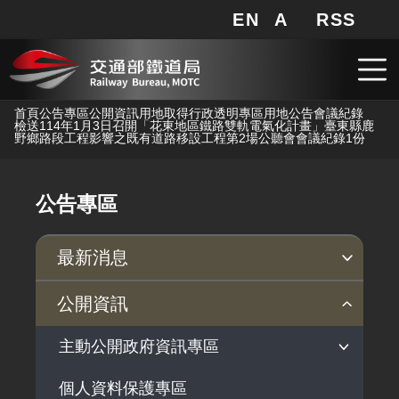
EN
A
RSS
網站地圖
局長信箱
分享
搜
RSS
跳到主要內容
首頁
公告專區
公開資訊
用地取得行政透明專區
用地公告
會議紀錄
檢送114年1月3日召開「花東地區鐵路雙軌電氣化計畫」臺東縣鹿
野鄉路段工程影響之既有道路移設工程第2場公聽會會議紀錄1份
公告專區
最新消息
新聞稿
公聽會
公告事項
公開資訊
主動公開政府資訊專區
個人資料保護專區
法律及法規命令