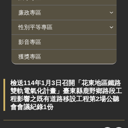
法令查詢
解釋性規定及裁量基準
法令英譯徵集意見專區
訴願文件下載
相關實務判解
相關網站資源
廉政專區
揭弊者保護專區
廉政訊息
利益衝突迴避園地
公務員廉政倫理規範
公職人員財產申報園地
廉政檢舉管道
桃地計畫廉政平臺專網
性別平等專區
桃地計畫
性別平等工作小組
宣傳事項
性別平等推動計畫
性別平等統計分析
性別平等影響評估
性騷擾防治
相關網站
影音專區
廉政平臺
獲獎專區
啟動儀式及交流座談會
說明會及公聽會
定期聯繫會議
檢送114年1月3日召開「花東地區鐵路
雙軌電氣化計畫」臺東縣鹿野鄉路段工
廉政體系
程影響之既有道路移設工程第2場公聽
會會議紀錄1份