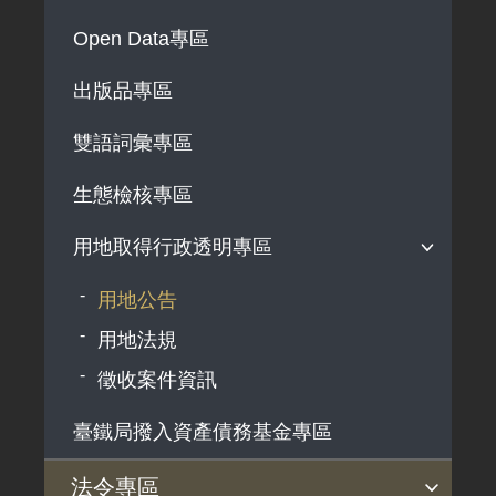
解釋性規定及裁量基準
Open Data專區
政府機關資訊
出版品專區
行政指導有關文書
雙語詞彙專區
施政計畫、業務統計及研究報告
預算與決算書
生態檢核專區
書面公共工程及採購契約
用地取得行政透明專區
支付或接受之補助
用地公告
政策宣導廣告支出
用地法規
徵收案件資訊
臺鐵局撥入資產債務基金專區
法令專區