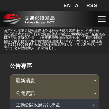
EN
A
RSS
網站地圖
局長信箱
分享
搜
RSS
跳到主要內容
首頁
公告專區
公開資訊
用地取得行政透明專區
用地公告
公示送達
公示送達本局111年12月29日鐵道產字第1113606909號「花東地區
鐵路雙軌電氣化計畫」（臺東縣鹿野鄉非都市土地）工程用地協議
價購或以其他方式取得用地會議開會通知單及112年2月2日鐵道產
字第1123600364號函會議紀錄王振忠等3人及サラマ君等4人（已
死亡）之全體繼承人（如附清冊）。
公告專區
最新消息
新聞稿
公聽會
公告事項
公開資訊
主動公開政府資訊專區