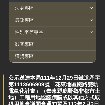
法令專區
法令查詢
解釋性規定及裁量基準
法令英譯徵集意見專區
訴願文件下載
相關實務判解
相關網站資源
廉政專區
揭弊者保護專區
廉政訊息
利益衝突迴避園地
公務員廉政倫理規範
公職人員財產申報園地
廉政檢舉管道
桃地計畫廉政平臺專網
性別平等專區
桃地計畫
性別平等工作小組
宣傳事項
性別平等推動計畫
性別平等統計分析
性別平等影響評估
性騷擾防治
相關網站
影音專區
廉政平臺
獲獎專區
啟動儀式及交流座談會
說明會及公聽會
定期聯繫會議
公示送達本局111年12月29日鐵道產字
第1113606909號「花東地區鐵路雙軌
廉政體系
電氣化計畫」（臺東縣鹿野鄉非都市土
地）工程用地協議價購或以其他方式取
得用地會議開會通知單及112年2月2日