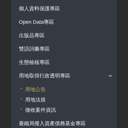
個人資料保護專區
法律及法規命令
解釋性規定及裁量基準
Open Data專區
政府機關資訊
出版品專區
行政指導有關文書
雙語詞彙專區
施政計畫、業務統計及研究報告
預算與決算書
生態檢核專區
書面公共工程及採購契約
用地取得行政透明專區
支付或接受之補助
用地公告
政策宣導廣告支出
用地法規
徵收案件資訊
臺鐵局撥入資產債務基金專區