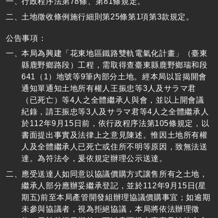
行政程序法第78條、第81條規定。
土地徵收條例施行細則第25條第1項第3款規定。
公告事項：
本局為興建「花東地區鐵路雙軌電氣化計畫」（臺東
縣鹿野鄉路段）工程，需取得查臺東縣鹿野鄉瑞和段
641（1）地號等9筆內部分土地。經本局以旨揭開會
通知單通知土地所有權人王振忠等3人及サラマ君
（已死亡）等4人之全體繼承人與會，並以上開會議
紀錄，請王振忠等3人及サラマ君等4人之全體繼承人
於112年9月15日前，依行政程序法第105條規定，以
書面提出事實及法律上之意見陳述。惟因土地所有權
人及全體繼承人已死亡或住所不明等原因，致無法送
達。為符法令，爰依規定辦理公示送達。
應受送達人如同意以協議價購方式讓售所有之土地，
繼承人部分應辦妥繼承登記，並於112年9月15日(星
期五)前至本局產管開發組辦理協議價購事宜；如逾期
未參與協議者，視為拒絕協議，本局將依法辦理徵