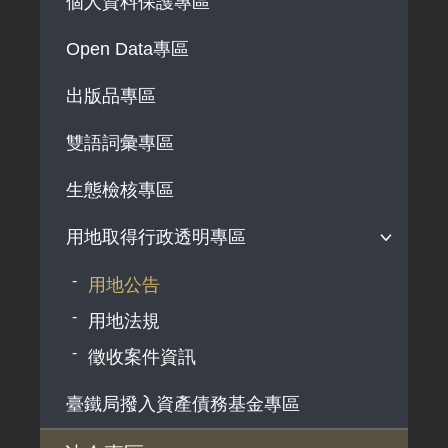
個人資料保護專區
法律及法規命令
解釋性規定及裁量基準
Open Data專區
政府機關資訊
出版品專區
行政指導有關文書
雙語詞彙專區
施政計畫、業務統計及研究報告
預算與決算書
生態檢核專區
書面公共工程及採購契約
用地取得行政透明專區
支付或接受之補助
用地公告
政策宣導廣告支出
用地法規
徵收案件資訊
臺鐵局撥入資產債務基金專區