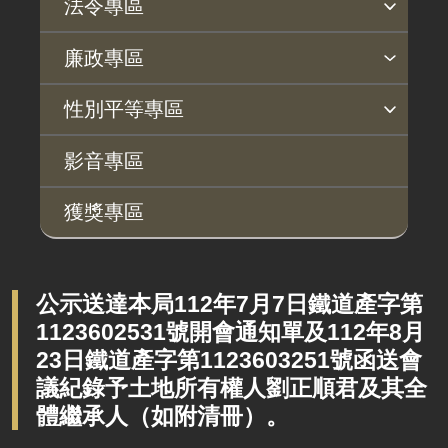
法令專區
法令查詢
解釋性規定及裁量基準
法令英譯徵集意見專區
訴願文件下載
相關實務判解
相關網站資源
廉政專區
揭弊者保護專區
廉政訊息
利益衝突迴避園地
公務員廉政倫理規範
公職人員財產申報園地
廉政檢舉管道
桃地計畫廉政平臺專網
性別平等專區
桃地計畫
性別平等工作小組
宣傳事項
性別平等推動計畫
性別平等統計分析
性別平等影響評估
性騷擾防治
相關網站
影音專區
廉政平臺
獲獎專區
啟動儀式及交流座談會
說明會及公聽會
定期聯繫會議
公示送達本局112年7月7日鐵道產字第
1123602531號開會通知單及112年8月
廉政體系
23日鐵道產字第1123603251號函送會
議紀錄予土地所有權人劉正順君及其全
體繼承人（如附清冊）。