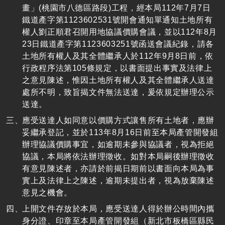
畫」(桃園市八德區路段)工程，經本局112年7月7日
鐵道產字第1123602531號開會通知單通知土地所有
權人劉正順君召開用地協議價購會議，並以112年8月
23日鐵道產字第1123603251號函送會議紀錄，請各
土地所有權人及其全體繼承人於112年9月8日前，依
行政程序法第105條規定，以書面提出事實及法律上
之意見陳述，惟因土地所有權人及其全體繼承人送達
處所不明，致旨揭文件無法送達，爰依規定辦理公示
送達。
應受送達人如同意以價購方式讓售所有土地者，應辦
妥繼承登記，並於113年8月16日前至本局產管開發組
辦理協議價購事宜，如逾期未參與協議者，視為拒絕
協議，本局將依法辦理徵收。如對本局嗣後辦理徵收
有意見陳述者，亦請於前揭日期前以書面向本局為事
實上及法律上之陳述，逾期未提出者，視為放棄陳述
意見之機會。
上開文件存放於本局，應受送達人得於辦公時間內攜
身分證、印章至本局產管開發組（新北市板橋區縣民