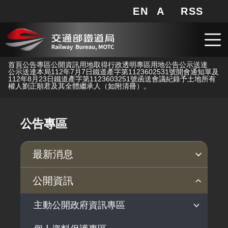
EN
A
RSS
網站地圖
局長信箱
分享
搜
RSS
跳到主要內容
首頁
公告專區
公開資訊
用地取得行政透明專區
用地公告
公示送達
公示送達本局112年7月7日鐵道產字第1123602531號開會通知單及
112年8月23日鐵道產字第1123603251號函送會議紀錄予土地所有
權人劉正順君及其全體繼承人（如附清冊）。
公告專區
最新消息
新聞稿
公聽會
公告事項
公開資訊
主動公開政府資訊專區