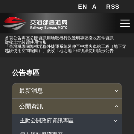
EN
A
RSS
網站地圖
局長信箱
分享
搜
RSS
跳到主要內容
首頁
公告專區
公開資訊
用地取得行政透明專區
徵收案件資訊
徵收土地後續使用情形
「臺灣桃園國際機場聯外捷運系統延伸至中壢火車站工程（地下穿
越段使用空間範圍）」徵收土地之地上權後續使用情形公告
公告專區
最新消息
新聞稿
公聽會
公告事項
公開資訊
主動公開政府資訊專區