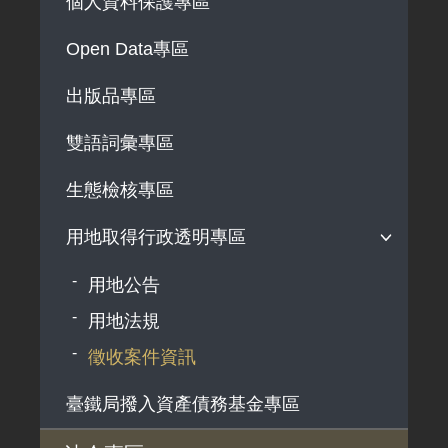
個人資料保護專區
法律及法規命令
解釋性規定及裁量基準
Open Data專區
政府機關資訊
出版品專區
行政指導有關文書
雙語詞彙專區
施政計畫、業務統計及研究報告
預算與決算書
生態檢核專區
書面公共工程及採購契約
用地取得行政透明專區
支付或接受之補助
用地公告
政策宣導廣告支出
用地法規
徵收案件資訊
臺鐵局撥入資產債務基金專區