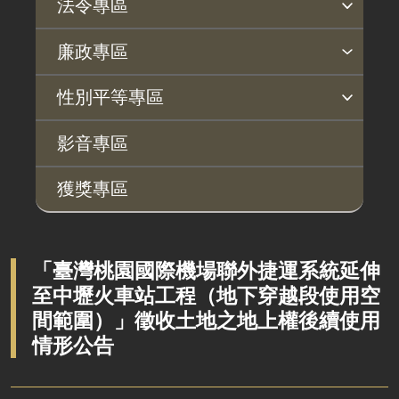
法令專區
法令查詢
解釋性規定及裁量基準
法令英譯徵集意見專區
訴願文件下載
相關實務判解
相關網站資源
廉政專區
揭弊者保護專區
廉政訊息
利益衝突迴避園地
公務員廉政倫理規範
公職人員財產申報園地
廉政檢舉管道
桃地計畫廉政平臺專網
性別平等專區
桃地計畫
性別平等工作小組
宣傳事項
性別平等推動計畫
性別平等統計分析
性別平等影響評估
性騷擾防治
相關網站
影音專區
廉政平臺
獲獎專區
啟動儀式及交流座談會
說明會及公聽會
定期聯繫會議
「臺灣桃園國際機場聯外捷運系統延伸
至中壢火車站工程（地下穿越段使用空
廉政體系
間範圍）」徵收土地之地上權後續使用
情形公告