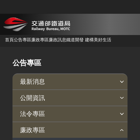
跳到主要內容
首頁
公告專區
廉政專區
廉政訊息
鐵道開發 建構美好生活
公告專區
最新消息
新聞稿
公聽會
公告事項
公開資訊
主動公開政府資訊專區
個人資料保護專區
Open Data專區
出版品專區
雙語詞彙專區
生態檢核專區
用地取得行政透明專區
臺鐵局撥入資產債務基金專區
法令專區
法律及法規命令
用地公告
法令查詢
解釋性規定及裁量基準
法令英譯徵集意見專區
訴願文件下載
相關實務判解
相關網站資源
廉政專區
解釋性規定及裁量基準
用地法規