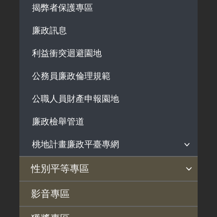
揭弊者保護專區
政府機關資訊
徵收案件資訊
廉政訊息
行政指導有關文書
施政計畫、業務統計及研究報告
利益衝突迴避園地
預算與決算書
公務員廉政倫理規範
書面公共工程及採購契約
公職人員財產申報園地
支付或接受之補助
政策宣導廣告支出
廉政檢舉管道
桃地計畫廉政平臺專網
桃地計畫
性別平等專區
廉政平臺
性別平等工作小組
宣傳事項
性別平等推動計畫
性別平等統計分析
性別平等影響評估
性騷擾防治
相關網站
影音專區
啟動儀式及交流座談會