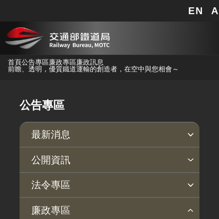
EN
A
網站地圖
跳到主要內容
首頁
公告專區
廉政專區
廉政訊息
前瞻、透明，優質鐵道運輸的創造者，在空中與您相會～
公告專區
最新消息
新聞稿
公聽會
公告事項
公開資訊
主動公開政府資訊專區
個人資料保護專區
Open Data專區
出版品專區
雙語詞彙專區
生態檢核專區
用地取得行政透明專區
臺鐵局撥入資產債務基金專區
法令專區
法律及法規命令
用地公告
法令查詢
解釋性規定及裁量基準
法令英譯徵集意見專區
訴願文件下載
相關實務判解
相關網站資源
廉政專區