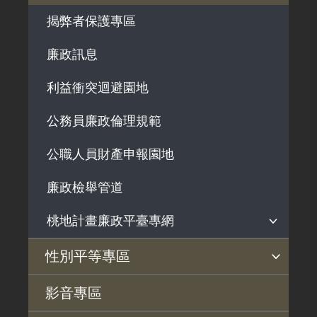
解釋性規定及裁量基準
用地法規
揭弊者保護專區
政府機關資訊
徵收案件資訊
廉政訊息
行政指導有關文書
施政計畫、業務統計及研究報告
利益衝突迴避園地
預算與決算書
公務員廉政倫理規範
書面公共工程及採購契約
公職人員財產申報園地
支付或接受之補助
政策宣導廣告支出
廉政檢舉管道
桃地計畫廉政平臺專網
桃地計畫
性別平等專區
廉政平臺
性別平等工作小組
宣傳事項
性別平等推動計畫
性別平等統計分析
性別平等影響評估
性騷擾防治
相關網站
影音專區
啟動儀式及交流座談會