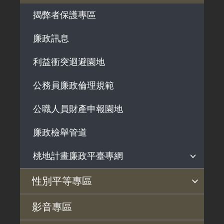
解釋性規定及裁量基準
用地法規
揭弊者保護專區
政府機關資訊
徵收案件資訊
廉政訊息
行政指導有關文書
施政計畫、業務統計及研究報告
利益衝突迴避園地
預算與決算書
公務員廉政倫理規範
書面公共工程及採購契約
公職人員財產申報園地
支付或接受之補助
政策宣導廣告支出
廉政檢舉管道
桃地計畫廉政平臺專網
桃地計畫
性別平等專區
廉政平臺
性別平等工作小組
宣傳事項
性別平等推動計畫
性別平等統計分析
性別平等影響評估
性騷擾防治
相關網站
影音專區
啟動儀式及交流座談會