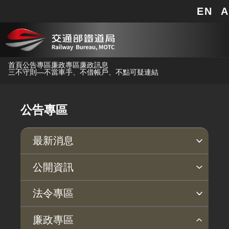
EN
A
網站地圖
跳到主要內容
首頁
公告專區
廉政專區
廉政訊息
三不守則—不當車手、不借帳戶、不點可疑連結
公告專區
最新消息
新聞稿
公聽會
公告事項
公開資訊
主動公開政府資訊專區
個人資料保護專區
Open Data專區
出版品專區
雙語詞彙專區
生態檢核專區
用地取得行政透明專區
臺鐵局撥入資產債務基金專區
法令專區
法律及法規命令
用地公告
法令查詢
解釋性規定及裁量基準
法令英譯徵集意見專區
訴願文件下載
相關實務判解
相關網站資源
廉政專區