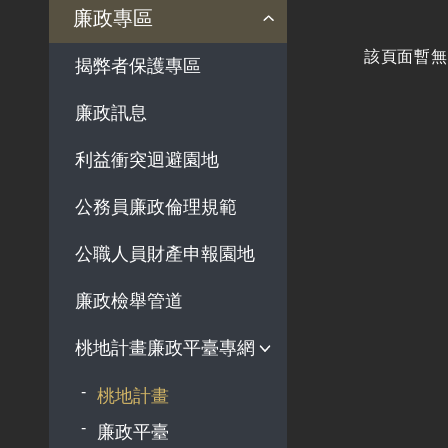
法律及法規命令
用地公告
法令查詢
解釋性規定及裁量基準
法令英譯徵集意見專區
訴願文件下載
相關實務判解
相關網站資源
廉政專區
解釋性規定及裁量基
用地法規
該頁面暫無
揭弊者保護專區
準
徵收案件資訊
政府機關資訊
廉政訊息
行政指導有關文書
利益衝突迴避園地
施政計畫、業務統計
及研究報告
公務員廉政倫理規範
預算與決算書
公職人員財產申報園地
書面公共工程及採購
契約
廉政檢舉管道
支付或接受之補助
桃地計畫廉政平臺專網
政策宣導廣告支出
桃地計畫
廉政平臺