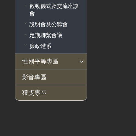
啟動儀式及交流座談
會
說明會及公聽會
定期聯繫會議
廉政體系
性別平等專區
性別平等工作小組
宣傳事項
性別平等推動計畫
性別平等統計分析
性別平等影響評估
性騷擾防治
相關網站
影音專區
獲獎專區