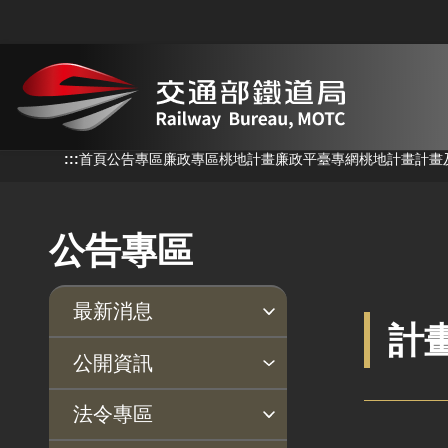
跳到主要內容
:::
:::
首頁
公告專區
廉政專區
桃地計畫廉政平臺專網
桃地計畫
計畫
公告專區
最新消息
計
新聞稿
公聽會
公告事項
公開資訊
主動公開政府資訊專區
個人資料保護專區
Open Data專區
出版品專區
雙語詞彙專區
生態檢核專區
用地取得行政透明專區
臺鐵局撥入資產債務基金
法令專區
專區