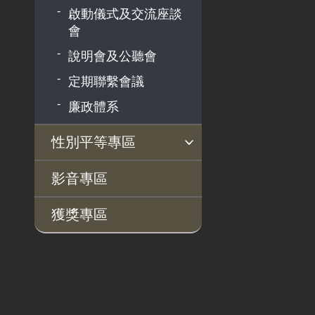
啟動儀式及交流座談
會
說明會及公聽會
定期聯繫會議
廉政體系
性別平等專區
性別平等工作小組
宣傳事項
性別平等推動計畫
性別平等統計分析
性別平等影響評估
性騷擾防治
相關網站
影音專區
獲獎專區