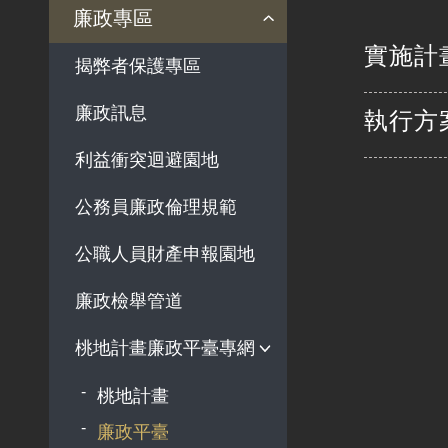
法律及法規命令
用地公告
法令查詢
解釋性規定及裁量基準
法令英譯徵集意見專區
訴願文件下載
相關實務判解
相關網站資源
廉政專區
解釋性規定及裁量基
用地法規
實施計
揭弊者保護專區
準
徵收案件資訊
政府機關資訊
廉政訊息
執行方
行政指導有關文書
利益衝突迴避園地
施政計畫、業務統計
及研究報告
公務員廉政倫理規範
預算與決算書
公職人員財產申報園地
書面公共工程及採購
契約
廉政檢舉管道
支付或接受之補助
桃地計畫廉政平臺專網
政策宣導廣告支出
桃地計畫
廉政平臺