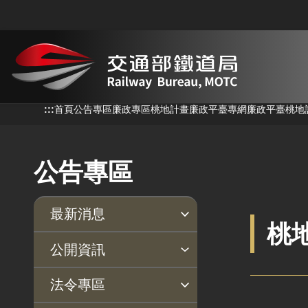
跳到主要內容
:::
:::
首頁
公告專區
廉政專區
桃地計畫廉政平臺專網
廉政平臺
桃地
公告專區
最新消息
桃
新聞稿
公聽會
公告事項
公開資訊
主動公開政府資訊專區
個人資料保護專區
Open Data專區
出版品專區
雙語詞彙專區
生態檢核專區
用地取得行政透明專區
臺鐵局撥入資產債務基金
法令專區
專區