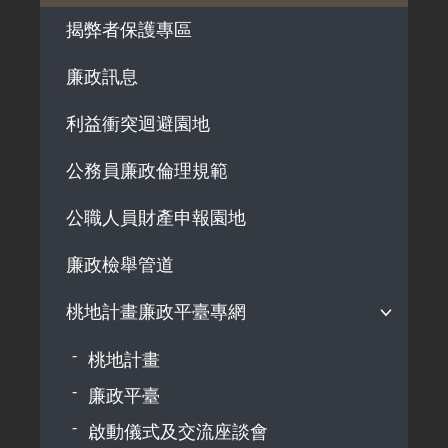
解釋性規定及裁量基準
用地法規
揭弊者保護專區
政府機關資訊
徵收案件資訊
廉政訊息
行政指導有關文書
施政計畫、業務統計及研究報告
利益衝突迴避園地
預算與決算書
公務員廉政倫理規範
書面公共工程及採購契約
公職人員財產申報園地
支付或接受之補助
政策宣導廣告支出
廉政檢舉管道
桃地計畫廉政平臺專網
桃地計畫
廉政平臺
啟動儀式及交流座談會