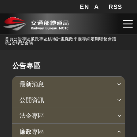
EN
A
RSS
網站地圖
局長信箱
分享
搜
RSS
跳到主要內容
首頁
公告專區
廉政專區
桃地計畫廉政平臺專網
定期聯繫會議
第2次聯繫會議
公告專區
最新消息
新聞稿
公聽會
公告事項
公開資訊
主動公開政府資訊專區
個人資料保護專區
Open Data專區
出版品專區
雙語詞彙專區
生態檢核專區
用地取得行政透明專區
臺鐵局撥入資產債務基金專區
法令專區
法律及法規命令
用地公告
法令查詢
解釋性規定及裁量基準
法令英譯徵集意見專區
訴願文件下載
相關實務判解
相關網站資源
廉政專區