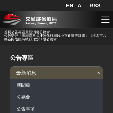
EN
A
RSS
網站地圖
局長信箱
分享
搜
RSS
跳到主要內容
首頁
公告專區
最新消息
公聽會
公告辦理「臺鐵都會區捷運化桃園段地下化建設計畫」（桃園市八
德區路段臨時軌)工程第1場公聽會
公告專區
最新消息
新聞稿
公聽會
公告事項