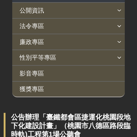
公開資訊
主動公開政府資訊專區
個人資料保護專區
Open Data專區
出版品專區
雙語詞彙專區
生態檢核專區
用地取得行政透明專區
臺鐵局撥入資產債務基金專區
法令專區
法律及法規命令
用地公告
法令查詢
解釋性規定及裁量基準
法令英譯徵集意見專區
訴願文件下載
相關實務判解
相關網站資源
廉政專區
解釋性規定及裁量基準
用地法規
揭弊者保護專區
廉政訊息
利益衝突迴避園地
公務員廉政倫理規範
公職人員財產申報園地
廉政檢舉管道
桃地計畫廉政平臺專網
性別平等專區
政府機關資訊
徵收案件資訊
桃地計畫
性別平等工作小組
宣傳事項
性別平等推動計畫
性別平等統計分析
性別平等影響評估
性騷擾防治
相關網站
行政指導有關文書
影音專區
廉政平臺
施政計畫、業務統計及研究報告
獲獎專區
啟動儀式及交流座談會
預算與決算書
說明會及公聽會
書面公共工程及採購契約
定期聯繫會議
公告辦理「臺鐵都會區捷運化桃園段地
支付或接受之補助
下化建設計畫」（桃園市八德區路段臨
廉政體系
政策宣導廣告支出
時軌)工程第1場公聽會