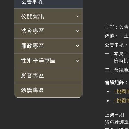
公告事項
公開資訊
主旨：公告
主動公開政府資訊專區
個人資料保護專區
Open Data專區
出版品專區
雙語詞彙專區
生態檢核專區
用地取得行政透明專區
臺鐵局撥入資產債務基金
法令專區
依據：「土
專區
法律及法規命令
用地公告
法令查詢
解釋性規定及裁量基準
法令英譯徵集意見專區
訴願文件下載
相關實務判解
相關網站資源
公告事項：
廉政專區
解釋性規定及裁量基
用地法規
本局1
揭弊者保護專區
廉政訊息
利益衝突迴避園地
公務員廉政倫理規範
公職人員財產申報園地
廉政檢舉管道
桃地計畫廉政平臺專網
性別平等專區
準
臨時軌
徵收案件資訊
會議地
政府機關資訊
桃地計畫
性別平等工作小組
宣傳事項
性別平等推動計畫
性別平等統計分析
性別平等影響評估
性騷擾防治
相關網站
影音專區
行政指導有關文書
會議紀錄：
廉政平臺
獲獎專區
（桃園
施政計畫、業務統計
啟動儀式及交流座談
及研究報告
會
（桃園
預算與決算書
說明會及公聽會
上架日期
書面公共工程及採購
定期聯繫會議
資料維護單
契約