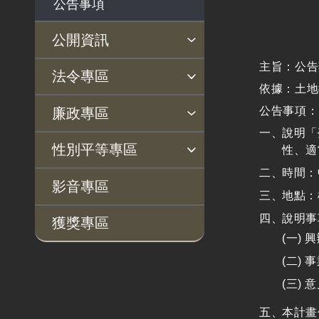
公告事項
公開資訊
主旨：公告
主動公開政府資訊專區
個人資料保護專區
Open Data專區
出版品專區
雙語詞彙專區
生態檢核專區
用地取得行政透明專區
臺鐵局撥入資產債務基金
法令專區
依據：土地
專區
法律及法規命令
用地公告
法令查詢
解釋性規定及裁量基準
法令英譯徵集意見專區
訴願文件下載
相關實務判解
相關網站資源
公告事項：
廉政專區
解釋性規定及裁量基
用地法規
說明「
揭弊者保護專區
廉政訊息
利益衝突迴避園地
公務員廉政倫理規範
公職人員財產申報園地
廉政檢舉管道
桃地計畫廉政平臺專網
性別平等專區
準
性、適
徵收案件資訊
時間：
政府機關資訊
桃地計畫
性別平等工作小組
宣傳事項
性別平等推動計畫
性別平等統計分析
性別平等影響評估
性騷擾防治
相關網站
影音專區
地點：
行政指導有關文書
廉政平臺
說明事
獲獎專區
施政計畫、業務統計
啟動儀式及交流座談
興
及研究報告
會
事
預算與決算書
說明會及公聽會
意
書面公共工程及採購
定期聯繫會議
契約
本計畫