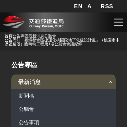
EN
A
RSS
網站地圖
局長信箱
分享
搜
RSS
跳到主要內容
首頁
公告專區
最新消息
公聽會
公告周知「臺鐵都會區捷運化桃園段地下化建設計畫」（桃園市中
壢區路段）臨時軌工程第1場公聽會會議紀錄
公告專區
最新消息
新聞稿
公聽會
公告事項