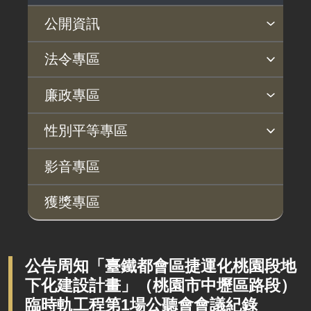
公開資訊
主動公開政府資訊專區
個人資料保護專區
Open Data專區
出版品專區
雙語詞彙專區
生態檢核專區
用地取得行政透明專區
臺鐵局撥入資產債務基金專區
法令專區
法律及法規命令
用地公告
法令查詢
解釋性規定及裁量基準
法令英譯徵集意見專區
訴願文件下載
相關實務判解
相關網站資源
廉政專區
解釋性規定及裁量基準
用地法規
揭弊者保護專區
廉政訊息
利益衝突迴避園地
公務員廉政倫理規範
公職人員財產申報園地
廉政檢舉管道
桃地計畫廉政平臺專網
性別平等專區
政府機關資訊
徵收案件資訊
桃地計畫
性別平等工作小組
宣傳事項
性別平等推動計畫
性別平等統計分析
性別平等影響評估
性騷擾防治
相關網站
行政指導有關文書
影音專區
廉政平臺
施政計畫、業務統計及研究報告
獲獎專區
啟動儀式及交流座談會
預算與決算書
說明會及公聽會
書面公共工程及採購契約
定期聯繫會議
公告周知「臺鐵都會區捷運化桃園段地
支付或接受之補助
下化建設計畫」（桃園市中壢區路段）
廉政體系
政策宣導廣告支出
臨時軌工程第1場公聽會會議紀錄