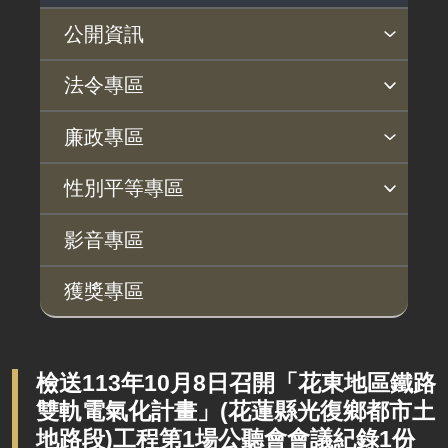
公開資訊
主動公開政府資訊專區
個人資料保護專區
Open Data專區
出版品專區
雙語詞彙專區
生態檢核專區
用地取得行政透明專區
臺鐵局撥入資產債務基金專區
法令專區
法律及法規命令
用地公告
法令查詢
解釋性規定及裁量基準
法令英譯徵集意見專區
訴願文件下載
相關實務判解
相關網站資源
廉政專區
解釋性規定及裁量基準
用地法規
揭弊者保護專區
廉政訊息
利益衝突迴避園地
公務員廉政倫理規範
公職人員財產申報園地
廉政檢舉管道
桃地計畫廉政平臺專網
性別平等專區
政府機關資訊
徵收案件資訊
桃地計畫
性別平等工作小組
宣傳事項
性別平等推動計畫
性別平等統計分析
性別平等影響評估
性騷擾防治
相關網站
行政指導有關文書
影音專區
廉政平臺
施政計畫、業務統計及研究報告
獲獎專區
啟動儀式及交流座談會
預算與決算書
說明會及公聽會
書面公共工程及採購契約
定期聯繫會議
檢送113年10月8日召開「花東地區鐵路
支付或接受之補助
雙軌電氣化計畫」(花蓮縣光復鄉都市土
廉政體系
政策宣導廣告支出
地路段)工程第1場公聽會會議紀錄1份