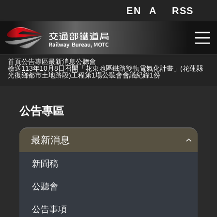
EN
A
RSS
網站地圖
局長信箱
分享
搜
RSS
跳到主要內容
首頁
公告專區
最新消息
公聽會
檢送113年10月8日召開「花東地區鐵路雙軌電氣化計畫」(花蓮縣
光復鄉都市土地路段)工程第1場公聽會會議紀錄1份
公告專區
最新消息
新聞稿
公聽會
公告事項