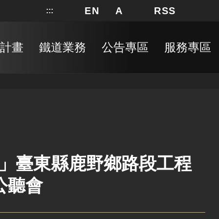
EN
A
RSS
:::
網站地圖
局長信箱
分享
搜
RSS
計畫
鐵道業務
公告專區
服務專區
」臺東縣鹿野鄉路段工程
公聽會