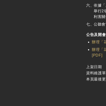
廉政體系
依據「
支付或接受之補助
舉行2
政策宣導廣告支出
利害關
公聽會
公告及開會
辦理「
辦理「
[PDF]
上架日期
資料維護單
本頁最後更