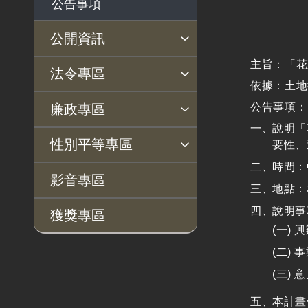
公告事項
公開資訊
主旨：「花
主動公開政府資訊專區
個人資料保護專區
Open Data專區
出版品專區
雙語詞彙專區
生態檢核專區
用地取得行政透明專區
臺鐵局撥入資產債務基金
法令專區
依據：土地
專區
法律及法規命令
用地公告
法令查詢
解釋性規定及裁量基準
法令英譯徵集意見專區
訴願文件下載
相關實務判解
相關網站資源
公告事項：
廉政專區
解釋性規定及裁量基
用地法規
說明「
揭弊者保護專區
廉政訊息
利益衝突迴避園地
公務員廉政倫理規範
公職人員財產申報園地
廉政檢舉管道
桃地計畫廉政平臺專網
性別平等專區
準
要性、
徵收案件資訊
時間：
政府機關資訊
桃地計畫
性別平等工作小組
宣傳事項
性別平等推動計畫
性別平等統計分析
性別平等影響評估
性騷擾防治
相關網站
影音專區
地點：
行政指導有關文書
廉政平臺
說明事
獲獎專區
施政計畫、業務統計
啟動儀式及交流座談
興
及研究報告
會
事
預算與決算書
說明會及公聽會
意
書面公共工程及採購
定期聯繫會議
契約
本計畫