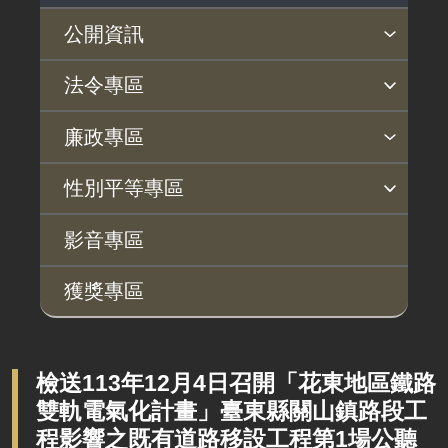
公開資訊
主動公開政府資訊專區
個人資料保護專區
Open Data專區
出版品專區
雙語詞彙專區
生態檢核專區
用地取得行政透明專區
臺鐵局撥入資產債務基金專區
法令專區
法律及法規命令
用地公告
法令查詢
解釋性規定及裁量基準
法令英譯徵集意見專區
訴願文件下載
相關實務判解
相關網站資源
廉政專區
解釋性規定及裁量基準
用地法規
揭弊者保護專區
廉政訊息
利益衝突迴避園地
公務員廉政倫理規範
公職人員財產申報園地
廉政檢舉管道
桃地計畫廉政平臺專網
性別平等專區
政府機關資訊
徵收案件資訊
桃地計畫
性別平等工作小組
宣傳事項
性別平等推動計畫
性別平等統計分析
性別平等影響評估
性騷擾防治
相關網站
行政指導有關文書
影音專區
廉政平臺
施政計畫、業務統計及研究報告
獲獎專區
啟動儀式及交流座談會
預算與決算書
說明會及公聽會
書面公共工程及採購契約
定期聯繫會議
檢送113年12月4日召開「花東地區鐵路
支付或接受之補助
雙軌電氣化計畫」臺東縣關山鎮路段工
廉政體系
政策宣導廣告支出
程影響之既有道路移設工程第1場公聽