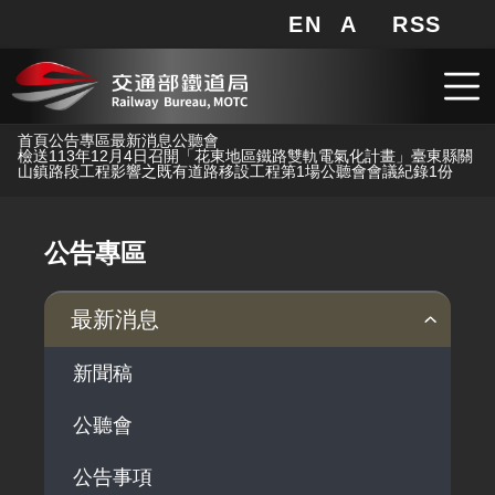
EN
A
RSS
網站地圖
局長信箱
分享
搜
RSS
跳到主要內容
首頁
公告專區
最新消息
公聽會
檢送113年12月4日召開「花東地區鐵路雙軌電氣化計畫」臺東縣關
山鎮路段工程影響之既有道路移設工程第1場公聽會會議紀錄1份
公告專區
最新消息
新聞稿
公聽會
公告事項