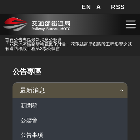
EN
A
RSS
網站地圖
局長信箱
分享
搜
RSS
跳到主要內容
首頁
公告專區
最新消息
公聽會
「花東地區鐵路雙軌電氣化計畫」花蓮縣富里鄉路段工程影響之既
有道路移設工程第2場公聽會
公告專區
最新消息
新聞稿
公聽會
公告事項