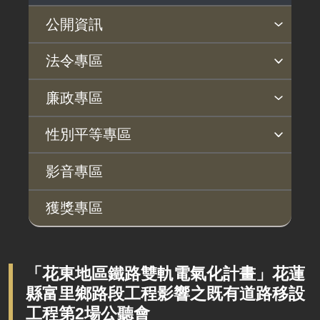
公開資訊
主動公開政府資訊專區
個人資料保護專區
Open Data專區
出版品專區
雙語詞彙專區
生態檢核專區
用地取得行政透明專區
臺鐵局撥入資產債務基金專區
法令專區
法律及法規命令
用地公告
法令查詢
解釋性規定及裁量基準
法令英譯徵集意見專區
訴願文件下載
相關實務判解
相關網站資源
廉政專區
解釋性規定及裁量基準
用地法規
揭弊者保護專區
廉政訊息
利益衝突迴避園地
公務員廉政倫理規範
公職人員財產申報園地
廉政檢舉管道
桃地計畫廉政平臺專網
性別平等專區
政府機關資訊
徵收案件資訊
桃地計畫
性別平等工作小組
宣傳事項
性別平等推動計畫
性別平等統計分析
性別平等影響評估
性騷擾防治
相關網站
行政指導有關文書
影音專區
廉政平臺
施政計畫、業務統計及研究報告
獲獎專區
啟動儀式及交流座談會
預算與決算書
說明會及公聽會
書面公共工程及採購契約
定期聯繫會議
「花東地區鐵路雙軌電氣化計畫」花蓮
支付或接受之補助
縣富里鄉路段工程影響之既有道路移設
廉政體系
政策宣導廣告支出
工程第2場公聽會