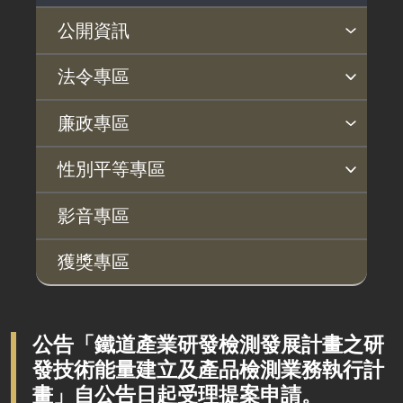
公開資訊
主動公開政府資訊專區
個人資料保護專區
Open Data專區
出版品專區
雙語詞彙專區
生態檢核專區
用地取得行政透明專區
臺鐵局撥入資產債務基金專區
法令專區
法律及法規命令
用地公告
法令查詢
解釋性規定及裁量基準
法令英譯徵集意見專區
訴願文件下載
相關實務判解
相關網站資源
廉政專區
解釋性規定及裁量基準
用地法規
揭弊者保護專區
廉政訊息
利益衝突迴避園地
公務員廉政倫理規範
公職人員財產申報園地
廉政檢舉管道
桃地計畫廉政平臺專網
性別平等專區
政府機關資訊
徵收案件資訊
桃地計畫
性別平等工作小組
宣傳事項
性別平等推動計畫
性別平等統計分析
性別平等影響評估
性騷擾防治
相關網站
行政指導有關文書
影音專區
廉政平臺
施政計畫、業務統計及研究報告
獲獎專區
啟動儀式及交流座談會
預算與決算書
說明會及公聽會
書面公共工程及採購契約
定期聯繫會議
公告「鐵道產業研發檢測發展計畫之研
支付或接受之補助
發技術能量建立及產品檢測業務執行計
廉政體系
政策宣導廣告支出
畫」自公告日起受理提案申請。