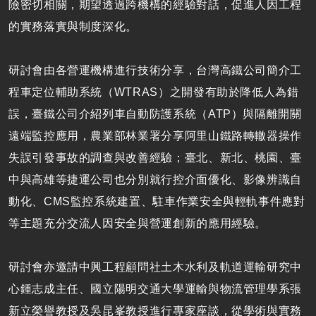
險密切相關，期望透過跨機構的經驗對話，促進人因工程
的實務落實與制度深化。
研討會由各營運機構進行技術分享，台灣高鐵公司簡介工
程車定位輔助系統（WTRAS）之開發有助於降低人為錯
誤，臺鐵公司介紹列車自動防護系統（ATP）與隔離開關
遠端監控應用，農業部林業署分享阿里山鐵路轉轍器操作
失誤引發事故的調查與改善經驗；臺北、新北、桃園、臺
中與高雄等捷運公司也分別就行控介面優化、影像辨識自
動化、CMS監控系統建置、駐車作業安全與輕軌事件應對
等主題充分交流人因安全與營運創新的應用經驗。
研討會亦邀請中興工程顧問社土木水利及軌道運輸研究中
心鍾志成主任、國立陽明交通大學運輸與物流管理學系張
新立榮譽教授及吳昆峯教授進行專家座談，從學術與實務