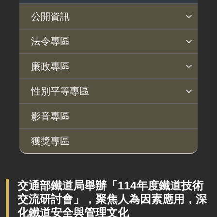
公開資訊
主動公開政府資訊專區
個人資料保護專區
Open Data專區
出版品專區
雙語詞彙專區
生態檢核專區
用地取得行政透明專區
臺鐵局撥入資產債務基金專區
法令專區
法律及法規命令
用地公告
法令查詢
解釋性規定及裁量基準
法令英譯徵集意見專區
訴願文件下載
相關實務判解
相關網站資源
廉政專區
解釋性規定及裁量基準
用地法規
揭弊者保護專區
廉政訊息
利益衝突迴避園地
公務員廉政倫理規範
公職人員財產申報園地
廉政檢舉管道
桃地計畫廉政平臺專網
性別平等專區
政府機關資訊
徵收案件資訊
桃地計畫
性別平等工作小組
宣傳事項
性別平等推動計畫
性別平等統計分析
性別平等影響評估
性騷擾防治
相關網站
行政指導有關文書
影音專區
廉政平臺
施政計畫、業務統計及研究報告
獲獎專區
啟動儀式及交流座談會
預算與決算書
說明會及公聽會
書面公共工程及採購契約
定期聯繫會議
交通部鐵道局舉辦「114年度鐵道技術
支付或接受之補助
交流研討會」，聚焦人為因素應用，深
廉政體系
政策宣導廣告支出
化鐵道安全與管理文化