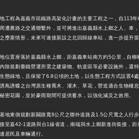
地工程為嘉義市區鐵路高架化計畫的主要工程之一，自113年
周遭農路之交通聯繫外，並可將進出嘉義縣水上鄉之人、車
之壅塞情形，未來可連接新設之北回歸線車站，進一步提升
地位置座落於嘉義縣水上鄉，距嘉義車站南方約5公里，自柳林
內除規劃臺鐵營運所需之建築物、軌道區等必要設施外，還
生態綠地，且保留了6.8公頃的土地，以生態工程方式設置4
誘鳥誘蝶之台灣原生種喬木、灌木、草花，營造適合生物棲息的
秘密花園，並於豪雨期間可提供蓄水，以強化減災之效用。
基地東側規劃新闢路寬8公尺之聯外道路及1.5公尺寬之人行
接至嘉42-1道路與台1線省道，南端與水上鄉新進街銜接，距
邊居民及車輛通行。