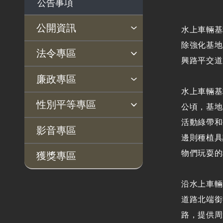
公告事項
公開資訊
水上車輛基
除強化基地
主動公開政府資訊專區
個人資料保護專區
Open Data專區
出版品專區
雙語詞彙專區
生態檢核專區
用地取得行政透明專區
臺鐵局撥入資產債務基金
法令專區
興路平交道
專區
法律及法規命令
用地公告
法令查詢
解釋性規定及裁量基準
法令英譯徵集意見專區
訴願文件下載
相關實務判解
相關網站資源
廉政專區
水上車輛基
解釋性規定及裁量基
用地法規
揭弊者保護專區
廉政訊息
利益衝突迴避園地
公務員廉政倫理規範
公職人員財產申報園地
廉政檢舉管道
桃地計畫廉政平臺專網
性別平等專區
準
公頃，基地
徵收案件資訊
活動綠帶和
政府機關資訊
桃地計畫
性別平等工作小組
宣傳事項
性別平等推動計畫
性別平等統計分析
性別平等影響評估
性騷擾防治
相關網站
影音專區
邊則種植具
行政指導有關文書
廉政平臺
物們玩耍的
獲獎專區
施政計畫、業務統計
啟動儀式及交流座談
及研究報告
會
沿水上車輛
預算與決算書
說明會及公聽會
道路北端銜
書面公共工程及採購
定期聯繫會議
路，提供周
契約