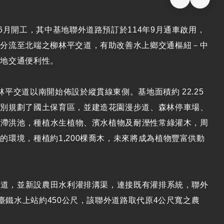
6月開工，其中基地聯外道路預訂於114年9月通車啟用，
，分流至北端之柳林平交道，有助改善水上鄉交通樞紐－中
當地交通便利性。
平交道以南開始佈設於縱貫線東側。基地面積約 22.25
特別規劃了國土保育區，並建造花園漫步道、森林停車場、
處滯洪池，種植水生植物、濱水植物及耐溼性常綠灌木，周
環境，種植約1,200棵喬木，未來將成為植物豐富供動
步道，並新設農田水利灌排溝渠，連接既有灌排系統，聯外
臺鐵水上站約450公尺，該聯外道路取代原4公尺寬之農