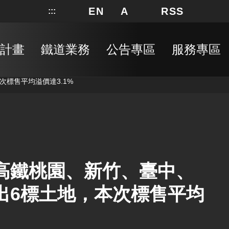
EN
A
RSS
:::
網站地圖
局長信箱
分享
搜
RSS
計畫
鐵道業務
公告專區
服務專區
次標售平均溢價達3.1%
售高鐵桃園、新竹、臺中、
出6標土地，本次標售平均