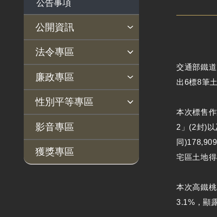
公告事項
公開資訊
主動公開政府資訊專區
個人資料保護專區
Open Data專區
出版品專區
雙語詞彙專區
生態檢核專區
用地取得行政透明專區
臺鐵局撥入資產債務基金
法令專區
專區
交通部鐵道
法律及法規命令
用地公告
法令查詢
解釋性規定及裁量基準
法令英譯徵集意見專區
訴願文件下載
相關實務判解
相關網站資源
廉政專區
出6標8筆
解釋性規定及裁量基
用地法規
揭弊者保護專區
廉政訊息
利益衝突迴避園地
公務員廉政倫理規範
公職人員財產申報園地
廉政檢舉管道
桃地計畫廉政平臺專網
性別平等專區
準
徵收案件資訊
本次標售作
政府機關資訊
桃地計畫
性別平等工作小組
宣傳事項
性別平等推動計畫
性別平等統計分析
性別平等影響評估
性騷擾防治
相關網站
影音專區
2」(2封
行政指導有關文書
廉政平臺
同)178,
獲獎專區
施政計畫、業務統計
宅區土地得標
啟動儀式及交流座談
及研究報告
會
預算與決算書
說明會及公聽會
本次高鐵桃園
書面公共工程及採購
3.1%，
定期聯繫會議
契約