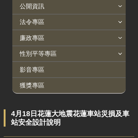
公開資訊
主動公開政府資訊專區
個人資料保護專區
Open Data專區
出版品專區
雙語詞彙專區
生態檢核專區
用地取得行政透明專區
臺鐵局撥入資產債務基金專區
法令專區
法律及法規命令
用地公告
法令查詢
解釋性規定及裁量基準
法令英譯徵集意見專區
訴願文件下載
相關實務判解
相關網站資源
廉政專區
解釋性規定及裁量基準
用地法規
揭弊者保護專區
廉政訊息
利益衝突迴避園地
公務員廉政倫理規範
公職人員財產申報園地
廉政檢舉管道
桃地計畫廉政平臺專網
性別平等專區
政府機關資訊
徵收案件資訊
桃地計畫
性別平等工作小組
宣傳事項
性別平等推動計畫
性別平等統計分析
性別平等影響評估
性騷擾防治
相關網站
行政指導有關文書
影音專區
廉政平臺
施政計畫、業務統計及研究報告
獲獎專區
啟動儀式及交流座談會
預算與決算書
說明會及公聽會
書面公共工程及採購契約
定期聯繫會議
4月18日花蓮大地震花蓮車站災損及車
支付或接受之補助
站安全設計說明
廉政體系
政策宣導廣告支出