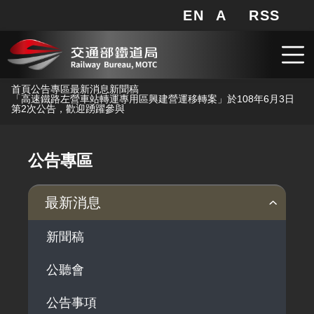
EN
A
RSS
網站地圖
局長信箱
分享
搜
RSS
跳到主要內容
首頁
公告專區
最新消息
新聞稿
「高速鐵路左營車站轉運專用區興建營運移轉案」於108年6月3日
第2次公告，歡迎踴躍參與
公告專區
最新消息
新聞稿
公聽會
公告事項