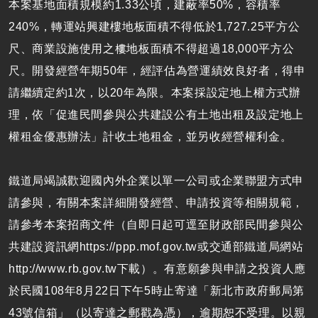
本案基地面積規模約1.33公頃，建蔽率50%，容積率
240%，轉運站興建樓地板面積不得低於1,727.25平方公
尺、商業設施使用之樓地板面積不得超過18,000平方公
尺。開發經營年期50年，經評估為營運績效良好者，得申
請繼續定約1次，以20年為限。本案採設定地上權方式辦
理，依「促進民間參與公共建設公有土地出租及設定地上
權租金優惠辦法」計收土地租金，並另收經營權利金。
鐵道局竭誠歡迎國內外企業以單一公司或企業聯盟方式申
請參與，有關本案詳細開發經營、申請投資等相關規範，
請參考本案招商文件（自即日起可逕至財政部民間參與公
共建設資訊網https://ppp.mof.gov.tw或交通部鐵道局網站
http://www.rb.gov.tw下載）。有意願參與申請之投資人應
於民國108年8月22日下午5時止寄達「新北市政府郵局第
43號信箱」（以寄達之郵戳為憑），逾期恕不受理。以親