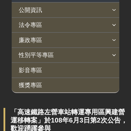
公開資訊
主動公開政府資訊專區
個人資料保護專區
Open Data專區
出版品專區
雙語詞彙專區
生態檢核專區
用地取得行政透明專區
臺鐵局撥入資產債務基金專區
法令專區
法律及法規命令
用地公告
法令查詢
解釋性規定及裁量基準
法令英譯徵集意見專區
訴願文件下載
相關實務判解
相關網站資源
廉政專區
解釋性規定及裁量基準
用地法規
揭弊者保護專區
廉政訊息
利益衝突迴避園地
公務員廉政倫理規範
公職人員財產申報園地
廉政檢舉管道
桃地計畫廉政平臺專網
性別平等專區
政府機關資訊
徵收案件資訊
桃地計畫
性別平等工作小組
宣傳事項
性別平等推動計畫
性別平等統計分析
性別平等影響評估
性騷擾防治
相關網站
行政指導有關文書
影音專區
廉政平臺
施政計畫、業務統計及研究報告
獲獎專區
啟動儀式及交流座談會
預算與決算書
說明會及公聽會
書面公共工程及採購契約
定期聯繫會議
「高速鐵路左營車站轉運專用區興建營
支付或接受之補助
運移轉案」於108年6月3日第2次公告，
廉政體系
政策宣導廣告支出
歡迎踴躍參與