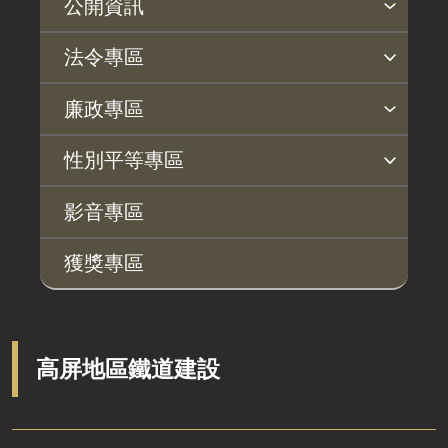
公開資訊
主動公開政府資訊專區
個人資料保護專區
Open Data專區
出版品專區
雙語詞彙專區
生態檢核專區
用地取得行政透明專區
臺鐵局撥入資產債務基金專區
法令專區
法律及法規命令
用地公告
法令查詢
解釋性規定及裁量基準
法令英譯徵集意見專區
訴願文件下載
相關實務判解
相關網站資源
廉政專區
解釋性規定及裁量基準
用地法規
揭弊者保護專區
廉政訊息
利益衝突迴避園地
公務員廉政倫理規範
公職人員財產申報園地
廉政檢舉管道
桃地計畫廉政平臺專網
性別平等專區
政府機關資訊
徵收案件資訊
桃地計畫
性別平等工作小組
宣傳事項
性別平等推動計畫
性別平等統計分析
性別平等影響評估
性騷擾防治
相關網站
行政指導有關文書
影音專區
廉政平臺
施政計畫、業務統計及研究報告
獲獎專區
啟動儀式及交流座談會
預算與決算書
說明會及公聽會
書面公共工程及採購契約
定期聯繫會議
支付或接受之補助
高屏地區鐵道建設
廉政體系
政策宣導廣告支出