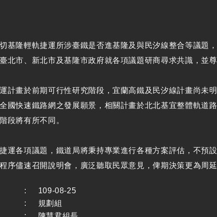
切基隆輕軌捷運所涉臺鐵是否進基隆及與民汐線整合等議題
臺北市、新北市及基隆市政府就各項議題研商尋求共識，並
運計畫於前期可行性研究階段，宜蘭高鐵及民汐線計畫尚未
全國快速鐵路網之發展願景，相關計畫於北北基宜整體軌道
階段將有所不同。
捷運各項議題，鐵道局將秉持專業進行各種方案評估，不預
程序儘速召開說明會，廣泛聽取民眾意見，俾期決策更為周
:
109-08-25
:
規劃組
:
陳慧君組長