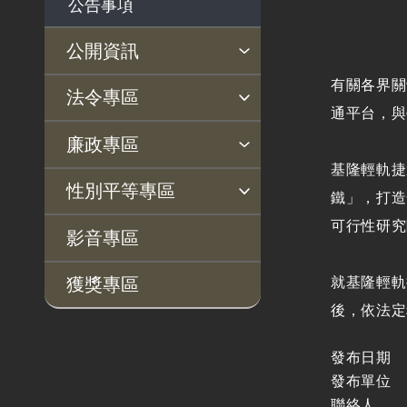
公告事項
公開資訊
有關各界關
主動公開政府資訊專區
個人資料保護專區
Open Data專區
出版品專區
雙語詞彙專區
生態檢核專區
用地取得行政透明專區
臺鐵局撥入資產債務基金
法令專區
通平台，與
專區
法律及法規命令
用地公告
法令查詢
解釋性規定及裁量基準
法令英譯徵集意見專區
訴願文件下載
相關實務判解
相關網站資源
廉政專區
解釋性規定及裁量基
用地法規
基隆輕軌捷
揭弊者保護專區
廉政訊息
利益衝突迴避園地
公務員廉政倫理規範
公職人員財產申報園地
廉政檢舉管道
桃地計畫廉政平臺專網
性別平等專區
準
鐵」，打造
徵收案件資訊
政府機關資訊
可行性研究
桃地計畫
性別平等工作小組
宣傳事項
性別平等推動計畫
性別平等統計分析
性別平等影響評估
性騷擾防治
相關網站
影音專區
行政指導有關文書
廉政平臺
就基隆輕軌
獲獎專區
施政計畫、業務統計
啟動儀式及交流座談
後，依法定
及研究報告
會
預算與決算書
說明會及公聽會
發布日期
書面公共工程及採購
發布單位
定期聯繫會議
契約
聯絡人