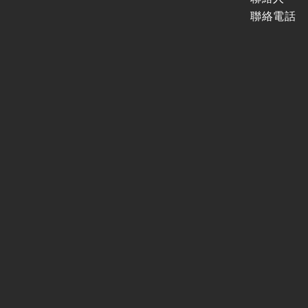
廉政體系
聯絡電話
支付或接受之補助
政策宣導廣告支出