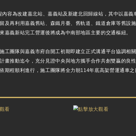
工程內容為改建嘉北站、嘉義站及新建北回歸線站，其中以嘉義
留及再利用嘉義舊站、森鐵月臺、舊軌道、鐵道倉庫等舊設
來嘉義新站完工營運後將成為中南部地區主要的交通樞紐。
施工團隊與嘉義市府自開工初期即建立正式溝通平台協調相
計畫推動迄今，充分見證中央與地方攜手合作共創雙贏的良
依期程順利進行，施工團隊將全力朝114年底高架營運通車