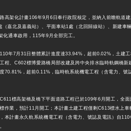
路高架化計畫106年9月6日奉行政院核定，並納入前瞻軌道建設
處（嘉北及嘉義站）、平面車站1處（北回歸線站）、新建車輛基
高架化通車啟用，115年9月全部完工。
10年7月31日整體累計進度達33.94%，超前0.02%，土建
工程、C602標博愛路橋局部改建及跨中央排水臨時軌鋼橋新
度70.81%，超前0.11%，臨時軌系統機電工程（含電力、
C611標高架橋及橋下平面道路工程已於109年6月開工，全面
標作業，預計11月開工；本計畫土建工程僅剩C613標水上車
，本計畫永久軌系統機電工程（含電力、號誌及電訊）自11
。