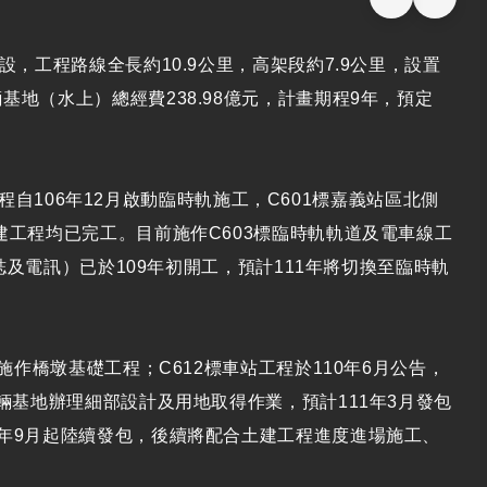
，工程路線全長約10.9公里，高架段約7.9公里，設置
地（水上）總經費238.98億元，計畫期程9年，預定
工程自106年12月啟動臨時軌施工，C601標嘉義站區北側
建工程均已完工。目前施作C603標臨時軌軌道及電車線工
號誌及電訊）已於109年初開工，預計111年將切換至臨時軌
施作橋墩基礎工程；C612標車站工程於110年6月公告，
輛基地辦理細部設計及用地取得作業，預計111年3月發包
0年9月起陸續發包，後續將配合土建工程進度進場施工、