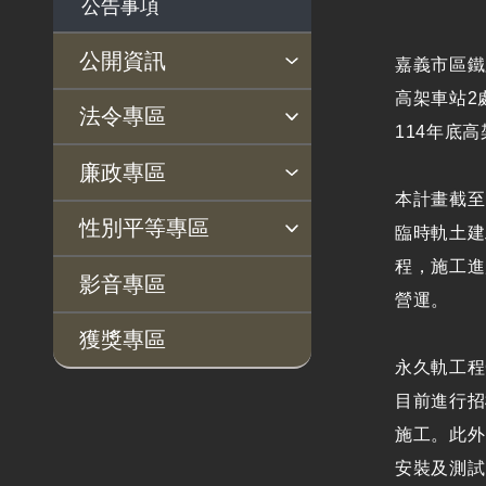
公告事項
公開資訊
嘉義市區鐵
高架車站2
主動公開政府資訊專區
個人資料保護專區
Open Data專區
出版品專區
雙語詞彙專區
生態檢核專區
用地取得行政透明專區
臺鐵局撥入資產債務基金
法令專區
114年底
專區
法律及法規命令
用地公告
法令查詢
解釋性規定及裁量基準
法令英譯徵集意見專區
訴願文件下載
相關實務判解
相關網站資源
廉政專區
本計畫截至1
解釋性規定及裁量基
用地法規
揭弊者保護專區
廉政訊息
利益衝突迴避園地
公務員廉政倫理規範
公職人員財產申報園地
廉政檢舉管道
桃地計畫廉政平臺專網
性別平等專區
準
臨時軌土建
徵收案件資訊
程，施工進
政府機關資訊
桃地計畫
性別平等工作小組
宣傳事項
性別平等推動計畫
性別平等統計分析
性別平等影響評估
性騷擾防治
相關網站
影音專區
營運。
行政指導有關文書
廉政平臺
獲獎專區
施政計畫、業務統計
啟動儀式及交流座談
永久軌工程
及研究報告
會
目前進行招
預算與決算書
說明會及公聽會
施工。此外
書面公共工程及採購
定期聯繫會議
安裝及測試
契約