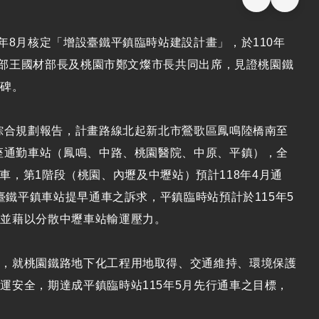
年8月核定「增設臺鐵平鎮臨時站建設計畫」，於110年
交通部王國材部長及桃園市鄭文燦市長共同出席，見證桃園鐵
程碑。
定綜合規劃報告，計畫路線北起新北市鶯歌區鳳鳴陸橋南至
5座通勤車站（鳳鳴、中路、桃園醫院、中原、平鎮），全
段通車，第1階段（桃園、內壢及中壢站）預計118年4月通
臺鐵平鎮車站提早通車之訴求，平鎮臨時站預計於115年5
，並藉以分散中壢車站輸運壓力。
位，就桃園鐵路地下化工程用地取得、交通維持、環境保護
運安全，期達成平鎮臨時站115年5月先行通車之目標，