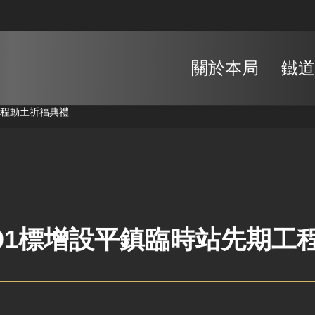
關於本局
鐵道
工程動土祈福典禮
J01標增設平鎮臨時站先期工