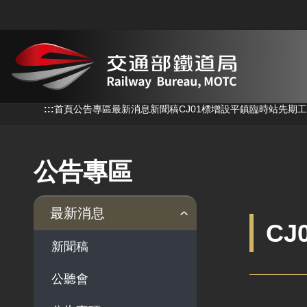
跳到主要內容
:::
:::
首頁
公告專區
最新消息
新聞稿
CJ01標增設平鎮臨時站先期
公告專區
最新消息
C
新聞稿
公聽會