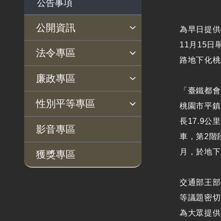
公告事項
公開資訊
為早日提供
11月15
主動公開政府資訊專區
個人資料保護專區
Open Data專區
出版品專區
雙語詞彙專區
生態檢核專區
用地取得行政透明專區
臺鐵局撥入資產債務基金
法令專區
路地下化桃
專區
法律及法規命令
用地公告
法令查詢
解釋性規定及裁量基準
法令英譯徵集意見專區
訴願文件下載
相關實務判解
相關網站資源
廉政專區
「臺鐵都會
解釋性規定及裁量基
用地法規
揭弊者保護專區
廉政訊息
利益衝突迴避園地
公務員廉政倫理規範
公職人員財產申報園地
廉政檢舉管道
桃地計畫廉政平臺專網
性別平等專區
準
桃園市平鎮
徵收案件資訊
長17.9
政府機關資訊
桃地計畫
性別平等工作小組
宣傳事項
性別平等推動計畫
性別平等統計分析
性別平等影響評估
性騷擾防治
相關網站
影音專區
車，第2階
行政指導有關文書
廉政平臺
月，於地下
獲獎專區
施政計畫、業務統計
啟動儀式及交流座談
及研究報告
會
交通部王部
預算與決算書
說明會及公聽會
等議題密切
書面公共工程及採購
定期聯繫會議
為大眾提供
契約