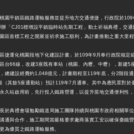
桃園平鎮區鐵路運輸服務並提升地方交通便捷，行政院於109
日舉辦「CJ01標增設平鎮臨時站先期工程」動土祈福典禮，
園區首標工程之開展並祈求施工順利，為計畫推動之重大里
區捷運化桃園段地下化建設計畫」於109年9月奉行政院核
區台66線，改建3座既有車站（桃園、內壢、中壢），新建
公里，總建設經費約1,048億元，計畫期程至119年底，分2階
段（其餘5座通勤站）預計119年7月通車。其中為應民眾對於
永久站啟用前，先行投入鐵路營運，以提升當地交通便利性
長於典禮會場勉勵鐵道局施工團隊持續與桃園市政府相關單
溝通與合作，施工期間當嚴格要求廠商落實工安以確保臺鐵營
更為優質之鐵路運輸服務。